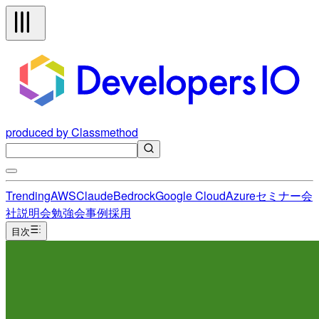
produced by Classmethod
Trending
AWS
Claude
Bedrock
Google Cloud
Azure
セミナー
会
社説明会
勉強会
事例
採用
目次