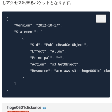
もアクセス出来るバケットとなります。
{

    "Version": "2012-10-17",

    "Statement": [

        {

            "Sid": "PublicReadGetObject",

            "Effect": "Allow",

            "Principal": "*",

            "Action": "s3:GetObject",

            "Resource": "arn:aws:s3:::hoge0601clickon
        }

    ]
