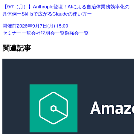
【9/7（月）】Anthropic登壇！AIによる自治体業務効率化の
具体例ーSkillsで広がるClaudeの使い方ー
開催前
2026年9月7日(月) 15:00
セミナー一覧
会社説明会一覧
勉強会一覧
関連記事