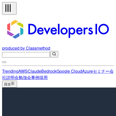
produced by Classmethod
Trending
AWS
Claude
Bedrock
Google Cloud
Azure
セミナー
会
社説明会
勉強会
事例
採用
目次