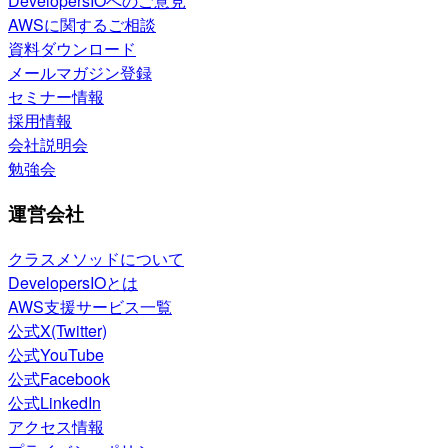
DevelopersIOへのご意見
AWSに関するご相談
資料ダウンロード
メールマガジン登録
セミナー情報
採用情報
会社説明会
勉強会
運営会社
クラスメソッドについて
DevelopersIOとは
AWS支援サービス一覧
公式X(Twitter)
公式YouTube
公式Facebook
公式LinkedIn
アクセス情報