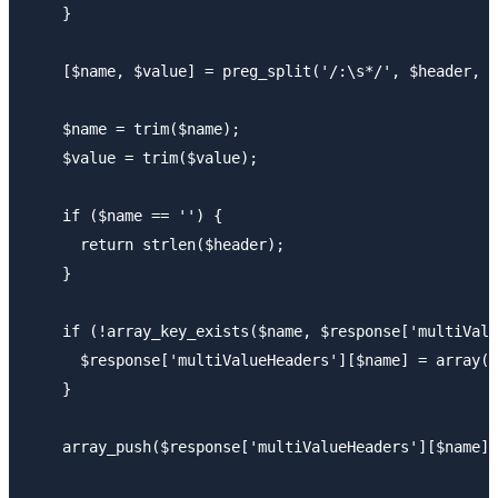
    }

    [$name, $value] = preg_split('/:\s*/', $header, 2
    $name = trim($name);

    $value = trim($value);

    if ($name == '') {

      return strlen($header);

    }

    if (!array_key_exists($name, $response['multiValu
      $response['multiValueHeaders'][$name] = array()
    }

    array_push($response['multiValueHeaders'][$name],