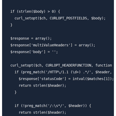
  if (strlen($body) > 0) {

    curl_setopt($ch, CURLOPT_POSTFIELDS, $body);

  }

  $response = array();

  $response['multiValueHeaders'] = array();

  $response['body'] = '';

  curl_setopt($ch, CURLOPT_HEADERFUNCTION, function (
    if (preg_match('/HTTP\/1.1 (\d+) .*/', $header, $
      $response['statusCode'] = intval($matches[1]);

      return strlen($header);

    }

    if (!preg_match('/:\s*/', $header)) {

      return strlen($header);
