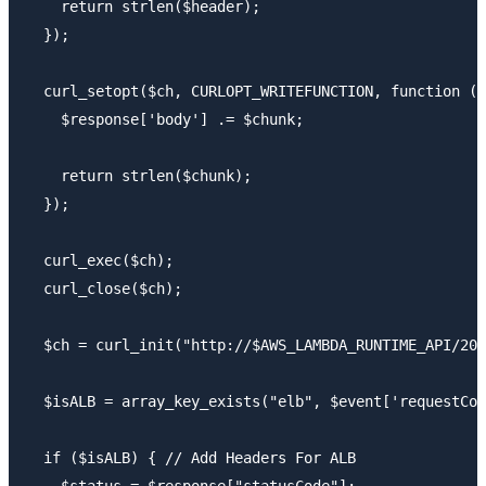
    return strlen($header);

  });

  curl_setopt($ch, CURLOPT_WRITEFUNCTION, function ($
    $response['body'] .= $chunk;

    return strlen($chunk);

  });

  curl_exec($ch);

  curl_close($ch);

  $ch = curl_init("http://$AWS_LAMBDA_RUNTIME_API/201
  $isALB = array_key_exists("elb", $event['requestCon
  if ($isALB) { // Add Headers For ALB
