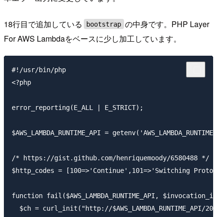
18行目で追加している
の中身です。PHP Layer
bootstrap
For AWS Lambdaをベースに少し加工しています。
#!/usr/bin/php

<?php

error_reporting(E_ALL | E_STRICT);

$AWS_LAMBDA_RUNTIME_API = getenv('AWS_LAMBDA_RUNTIME_
/* https://gist.github.com/henriquemoody/6580488 */

$http_codes = [100=>'Continue',101=>'Switching Protoc
function fail($AWS_LAMBDA_RUNTIME_API, $invocation_id
  $ch = curl_init("http://$AWS_LAMBDA_RUNTIME_API/201