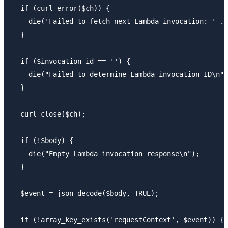
  if (curl_error($ch)) {

    die('Failed to fetch next Lambda invocation: ' . 
  }

  if ($invocation_id == '') {

    die("Failed to determine Lambda invocation ID\n")
  }

  curl_close($ch);

  if (!$body) {

    die("Empty Lambda invocation response\n");

  }

  $event = json_decode($body, TRUE);

  if (!array_key_exists('requestContext', $event)) {
