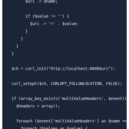
        $uri .= $name;

        if ($value != '') {

          $uri .= '=' . $value;

        }

      }

    }

  }

  $ch = curl_init("http://localhost:8000$uri");

  curl_setopt($ch, CURLOPT_FOLLOWLOCATION, FALSE);

  if (array_key_exists('multiValueHeaders', $event)) 
    $headers = array();

    foreach ($event['multiValueHeaders'] as $name => 
      foreach ($values as $value) {
