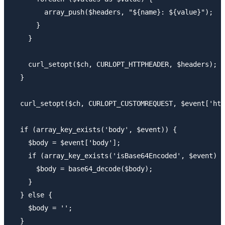
        array_push($headers, "${name}: ${value}");

      }

    }

    curl_setopt($ch, CURLOPT_HTTPHEADER, $headers);

  }

  curl_setopt($ch, CURLOPT_CUSTOMREQUEST, $event['htt
  if (array_key_exists('body', $event)) {

    $body = $event['body'];

    if (array_key_exists('isBase64Encoded', $event) &
      $body = base64_decode($body);

    }

  } else {

    $body = '';

  }
