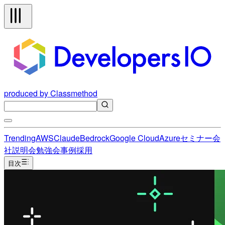
produced by Classmethod
Trending
AWS
Claude
Bedrock
Google Cloud
Azure
セミナー
会
社説明会
勉強会
事例
採用
目次