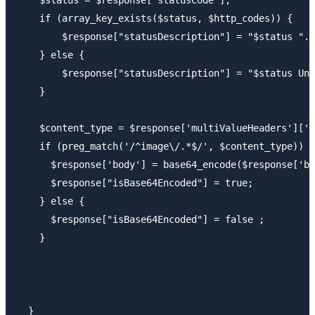
    $status = $response["statusCode"];

    if (array_key_exists($status, $http_codes)) {

        $response["statusDescription"] = "$status ". 
    } else {

        $response["statusDescription"] = "$status Unk
    }

    $content_type = $response['multiValueHeaders']['C
    if (preg_match('/^image\/.*$/', $content_type)) {

      $response['body'] = base64_encode($response['bo
      $response["isBase64Encoded"] = true;

    } else {

      $response["isBase64Encoded"] = false ;

    }

  }
