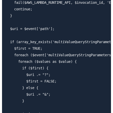
    fail($AWS_LAMBDA_RUNTIME_API, $invocation_id, 'Ev
    continue;

  }

  $uri = $event['path'];

  if (array_key_exists('multiValueQueryStringParamete
    $first = TRUE;

    foreach ($event['multiValueQueryStringParameters'
      foreach ($values as $value) {

        if ($first) {

          $uri .= "?";

          $first = FALSE;

        } else {

          $uri .= "&";

        }
