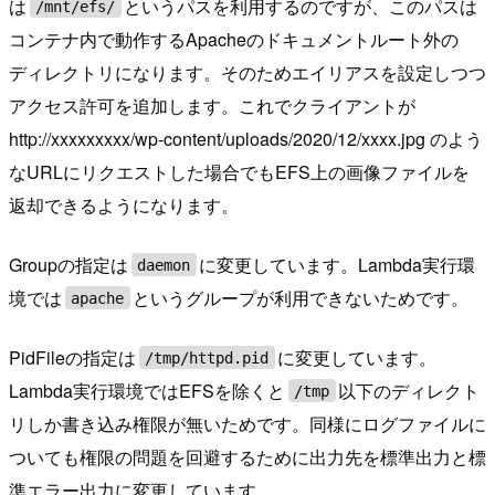
は
というパスを利用するのですが、このパスは
/mnt/efs/
コンテナ内で動作するApacheのドキュメントルート外の
ディレクトリになります。そのためエイリアスを設定しつつ
アクセス許可を追加します。これでクライアントが
http://xxxxxxxxx/wp-content/uploads/2020/12/xxxx.jpg のよう
なURLにリクエストした場合でもEFS上の画像ファイルを
返却できるようになります。
Groupの指定は
に変更しています。Lambda実行環
daemon
境では
というグループが利用できないためです。
apache
PidFileの指定は
に変更しています。
/tmp/httpd.pid
Lambda実行環境ではEFSを除くと
以下のディレクト
/tmp
リしか書き込み権限が無いためです。同様にログファイルに
ついても権限の問題を回避するために出力先を標準出力と標
準エラー出力に変更しています。