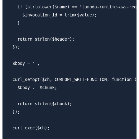
    if (strtolower($name) == 'lambda-runtime-aws-requ
      $invocation_id = trim($value);

    }

    return strlen($header);

  });

  $body = '';

  curl_setopt($ch, CURLOPT_WRITEFUNCTION, function ($
    $body .= $chunk;

    return strlen($chunk);

  });

  curl_exec($ch);
