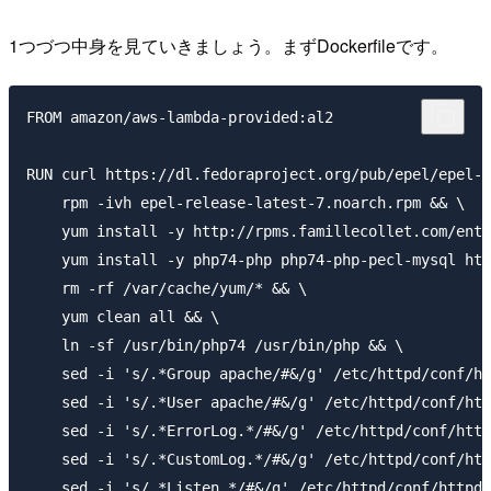
1つづつ中身を見ていきましょう。まずDockerfileです。
FROM amazon/aws-lambda-provided:al2

RUN curl https://dl.fedoraproject.org/pub/epel/epel-r
    rpm -ivh epel-release-latest-7.noarch.rpm && \

    yum install -y http://rpms.famillecollet.com/ente
    yum install -y php74-php php74-php-pecl-mysql htt
    rm -rf /var/cache/yum/* && \

    yum clean all && \

    ln -sf /usr/bin/php74 /usr/bin/php && \

    sed -i 's/.*Group apache/#&/g' /etc/httpd/conf/ht
    sed -i 's/.*User apache/#&/g' /etc/httpd/conf/htt
    sed -i 's/.*ErrorLog.*/#&/g' /etc/httpd/conf/http
    sed -i 's/.*CustomLog.*/#&/g' /etc/httpd/conf/htt
    sed -i 's/.*Listen.*/#&/g' /etc/httpd/conf/httpd.