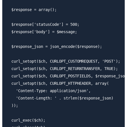
  $response = array();

  $response['statusCode'] = 500;

  $response['body'] = $message;

  $response_json = json_encode($response);

  curl_setopt($ch, CURLOPT_CUSTOMREQUEST, 'POST');

  curl_setopt($ch, CURLOPT_RETURNTRANSFER, TRUE);

  curl_setopt($ch, CURLOPT_POSTFIELDS, $response_json
  curl_setopt($ch, CURLOPT_HTTPHEADER, array(

    'Content-Type: application/json',

    'Content-Length: ' . strlen($response_json)

  ));

  curl_exec($ch);
