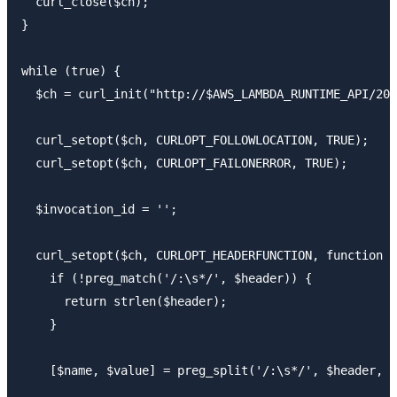
  curl_close($ch);

}

while (true) {

  $ch = curl_init("http://$AWS_LAMBDA_RUNTIME_API/201
  curl_setopt($ch, CURLOPT_FOLLOWLOCATION, TRUE);

  curl_setopt($ch, CURLOPT_FAILONERROR, TRUE);

  $invocation_id = '';

  curl_setopt($ch, CURLOPT_HEADERFUNCTION, function (
    if (!preg_match('/:\s*/', $header)) {

      return strlen($header);

    }

    [$name, $value] = preg_split('/:\s*/', $header, 2