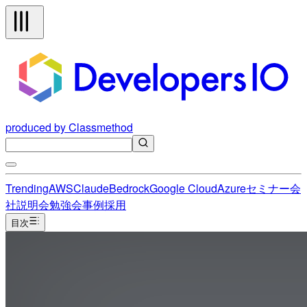
produced by Classmethod
Trending
AWS
Claude
Bedrock
Google Cloud
Azure
セミナー
会
社説明会
勉強会
事例
採用
目次