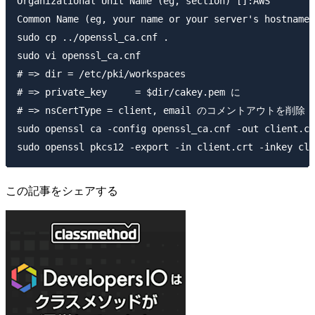
Organizational Unit Name (eg, section) []:AWS

Common Name (eg, your name or your server's hostname)
sudo cp ../openssl_ca.cnf .

sudo vi openssl_ca.cnf

# => dir = /etc/pki/workspaces

# => private_key     = $dir/cakey.pem に

# => nsCertType = client, email のコメントアウトを削除

sudo openssl ca -config openssl_ca.cnf -out client.cr
この記事をシェアする