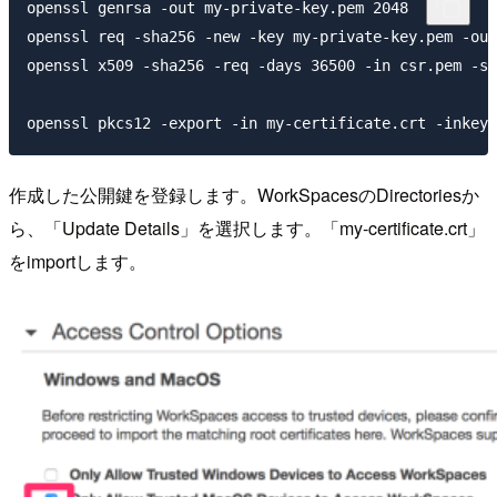
openssl genrsa -out my-private-key.pem 2048

openssl req -sha256 -new -key my-private-key.pe
openssl x509 -sha256 -req -days 36500 -in csr.pem -si
作成した公開鍵を登録します。WorkSpacesのDirectoriesか
ら、「Update Details」を選択します。「my-certificate.crt」
をimportします。