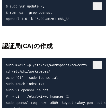
$ sudo yum update -y

$ rpm -qa | grep openssl

認証局(CA)の作成
sudo mkdir -p /etc/pki/workspaces/newcerts

cd /etc/pki/workspaces/

echo "01" | sudo tee serial

sudo touch index.txt

sudo vi openssl_ca.cnf

# => dir = /etc/pki/workspaces に

sudo openssl req -new -x509 -keyout cakey.pem -ou