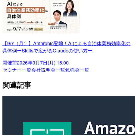
【9/7（月）】Anthropic登壇！AIによる自治体業務効率化の
具体例ーSkillsで広がるClaudeの使い方ー
開催前
2026年9月7日(月) 15:00
セミナー一覧
会社説明会一覧
勉強会一覧
関連記事