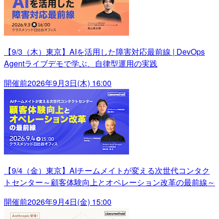
【9/3（木）東京】AIを活用した障害対応最前線 | DevOps
Agentライブデモで学ぶ、自律型運用の実践
開催前
2026年9月3日(木) 16:00
【9/4（金）東京】AIチームメイトが変える次世代コンタク
トセンター～顧客体験向上とオペレーション改革の最前線～
開催前
2026年9月4日(金) 15:00