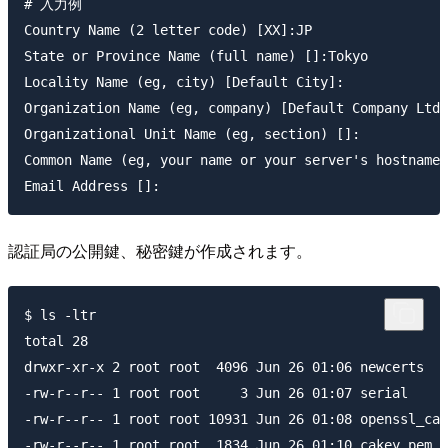
# 入力例

Country Name (2 letter code) [XX]:JP

State or Province Name (full name) []:Tokyo

Locality Name (eg, city) [Default City]:

Organization Name (eg, company) [Default Company Ltd]
Organizational Unit Name (eg, section) []:

Common Name (eg, your name or your server's hostname)
認証局の公開鍵、秘密鍵が作成されます。
$ ls -ltr

total 28

drwxr-xr-x 2 root root  4096 Jun 26 01:06 newcerts

-rw-r--r-- 1 root root     3 Jun 26 01:07 serial

-rw-r--r-- 1 root root 10931 Jun 26 01:08 openssl_ca.
-rw-r--r-- 1 root root  1834 Jun 26 01:10 cakey.pem
