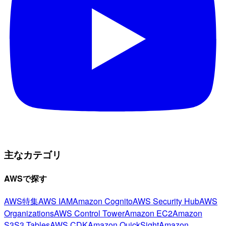
主なカテゴリ
AWSで探す
AWS特集
AWS IAM
Amazon Cognito
AWS Security Hub
AWS
Organizations
AWS Control Tower
Amazon EC2
Amazon
S3
S3 Tables
AWS CDK
Amazon QuickSight
Amazon