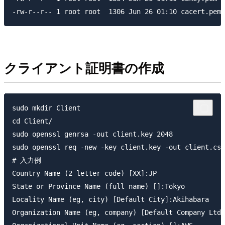
クライアント証明書の作成
sudo mkdir Client

cd Client/

sudo openssl genrsa -out client.key 2048

sudo openssl req -new -key client.key -out client.csr
# 入力例

Country Name (2 letter code) [XX]:JP

State or Province Name (full name) []:Tokyo

Locality Name (eg, city) [Default City]:Akihabara

Organization Name (eg, company) [Default Company Ltd]