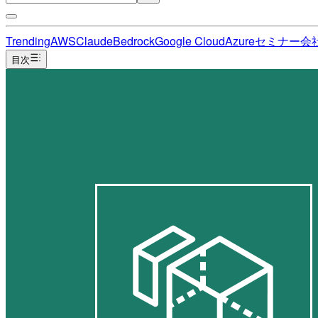
Trending
AWS
Claude
Bedrock
Google Cloud
Azure
セミナー
会
目次