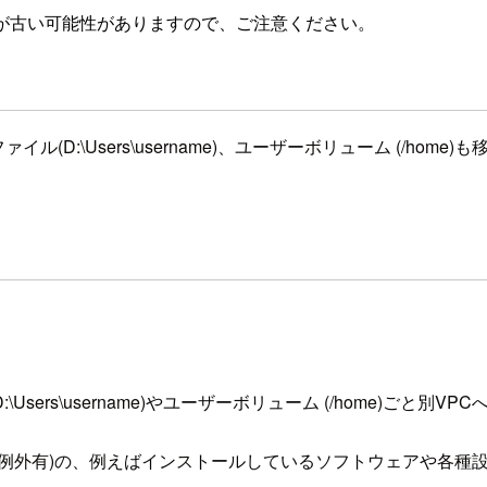
が古い可能性がありますので、ご注意ください。
イル(D:\Users\username)、ユーザーボリューム (/ho
Users\username)やユーザーボリューム (/home)ごと別
部例外有)の、例えばインストールしているソフトウェアや各種