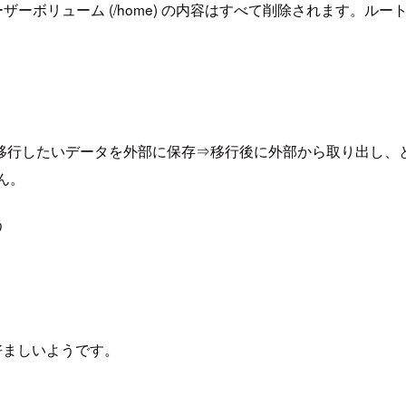
ると、ユーザーボリューム (/home) の内容はすべて削除されます
移行したいデータを外部に保存⇒移行後に外部から取り出し、
ん。
う
好ましいようです。