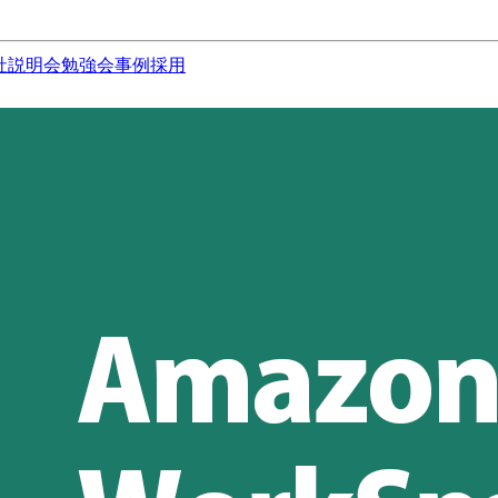
社説明会
勉強会
事例
採用