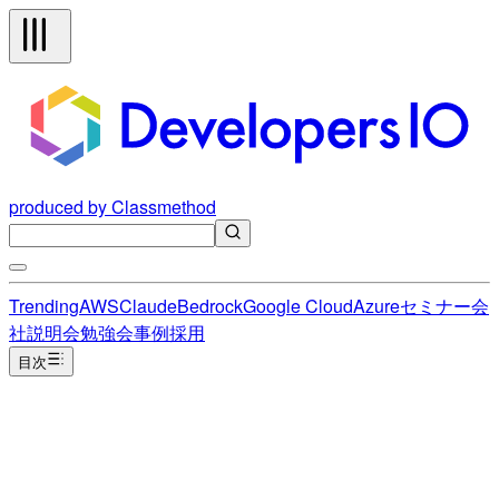
produced by Classmethod
Trending
AWS
Claude
Bedrock
Google Cloud
Azure
セミナー
会
社説明会
勉強会
事例
採用
目次