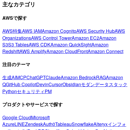
主なカテゴリ
AWSで探す
AWS特集
AWS IAM
Amazon Cognito
AWS Security Hub
AWS
Organizations
AWS Control Tower
Amazon EC2
Amazon
S3
S3 Tables
AWS CDK
Amazon QuickSight
Amazon
Redshift
AWS Amplify
Amazon CloudFront
Amazon Connect
注目のテーマ
生成AI
MCP
ChatGPT
Claude
Amazon Bedrock
RAG
Amazon
Q
GitHub Copilot
Devin
Cursor
Obsidian
モダンデータスタック
Python
セキュリティ
PM
プロダクトやサービスで探す
Google Cloud
Microsoft
Azure
LINE
Zendesk
Auth0
Tableau
Snowflake
Alteryx
インフォ