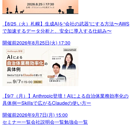
【8/25（火）札幌】生成AIを“会社の武器”にする方法〜AWS
で加速するデータ分析と、安全に導入する仕組み〜
開催前
2026年8月25日(火) 17:30
【9/7（月）】Anthropic登壇！AIによる自治体業務効率化の
具体例ーSkillsで広がるClaudeの使い方ー
開催前
2026年9月7日(月) 15:00
セミナー一覧
会社説明会一覧
勉強会一覧