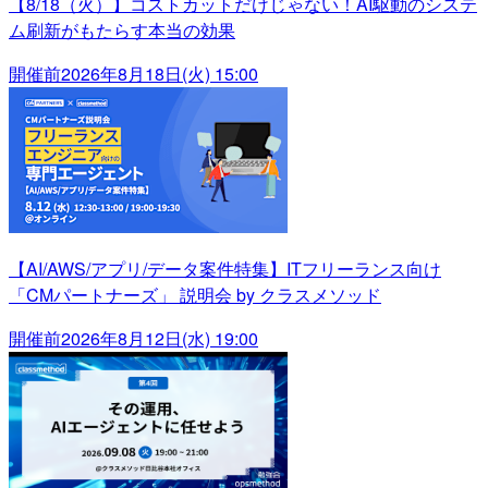
【8/18（火）】コストカットだけじゃない！AI駆動のシステ
ム刷新がもたらす本当の効果
開催前
2026年8月18日(火) 15:00
【AI/AWS/アプリ/データ案件特集】ITフリーランス向け
「CMパートナーズ」 説明会 by クラスメソッド
開催前
2026年8月12日(水) 19:00