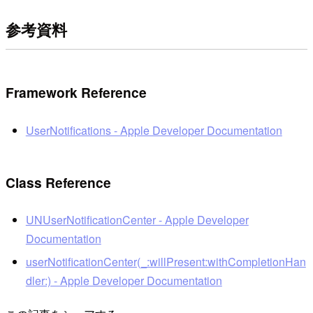
参考資料
Framework Reference
UserNotifications - Apple Developer Documentation
Class Reference
UNUserNotificationCenter - Apple Developer
Documentation
userNotificationCenter(_:willPresent:withCompletionHan
dler:) - Apple Developer Documentation