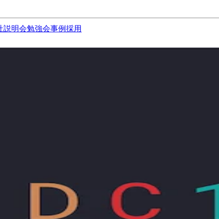
社説明会
勉強会
事例
採用