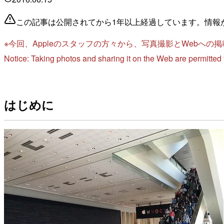
この記事は公開されてから1年以上経過しています。情報
※今回、Appleのスタッフの方々から、写真撮影とWeb
Notice: Taking photos and sharing it on the Web are permitte
はじめに