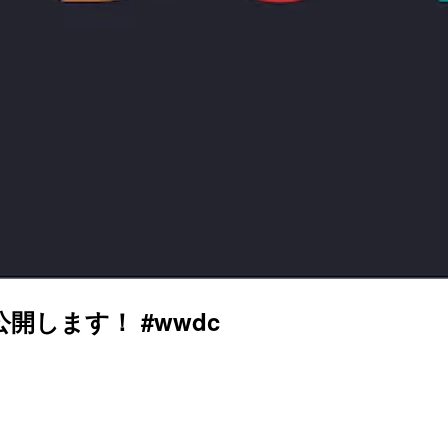
します！ #wwdc