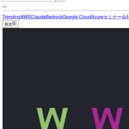
Trending
AWS
Claude
Bedrock
Google Cloud
Azure
セミナー
会
目次