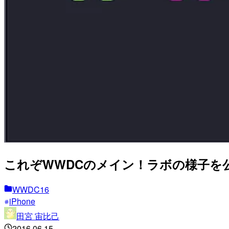
これぞWWDCのメイン！ラボの様子を公開
WWDC16
iPhone
田宮 宙比己
2016.06.15