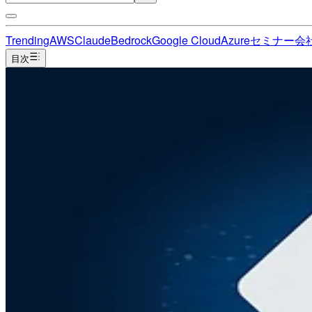
Trending
AWS
Claude
Bedrock
Google Cloud
Azure
セミナー
会
目次