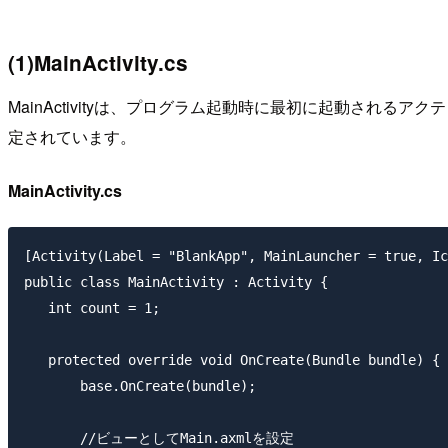
(1)MainActivity.cs
MainActivityは、プログラム起動時に最初に起動されるアクテ
定されています。
MainActivity.cs
[Activity(Label = "BlankApp", MainLauncher = true, Ic
public class MainActivity : Activity {

   int count = 1;

   protected override void OnCreate(Bundle bundle) {

       base.OnCreate(bundle);

       //ビューとしてMain.axmlを設定
