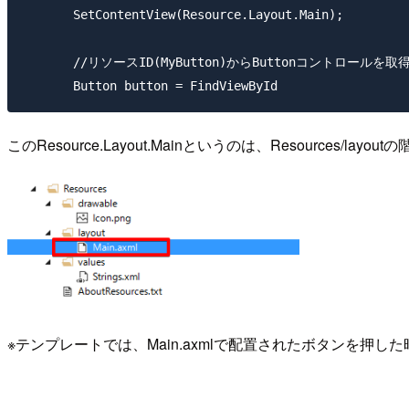
       SetContentView(Resource.Layout.Main);

       //リソースID(MyButton)からButtonコントロールを取得
       Button button = FindViewById
このResource.Layout.Mainというのは、Resources
※テンプレートでは、Main.axmlで配置されたボタンを押