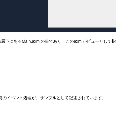


/layoutの階層下にあるMain.axmlの事であり、このaxmlがビュ
した時のイベント処理が、サンプルとして記述されています。