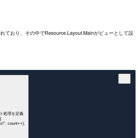
おり、その中でResource.Layout.Mainがビューとして設
ント処理を定義



ks!", count++); 
