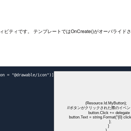
ィビティです。 テンプレートではOnCreate()がオーバライドされて
on = "@drawable/icon")]

(Resource.Id.MyButton);

       //ボタンがクリックされた際のイベ
       button.Click += delegate {
           button.Text = string.Format("{0} clic
       };

    }
