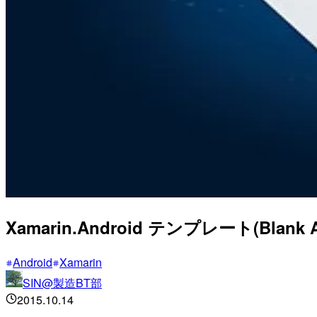
Xamarin.Android テンプレート(Blank 
Android
Xamarin
SIN@製造BT部
2015.10.14