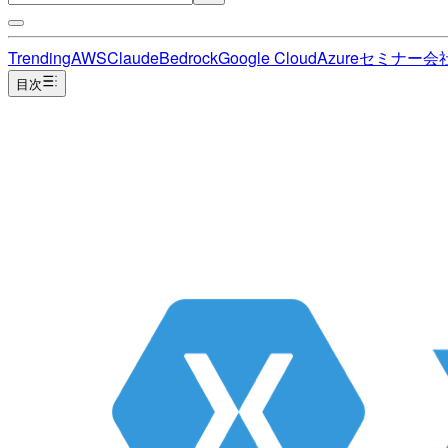
Trending
AWS
Claude
Bedrock
Google Cloud
Azure
セミナー
会
目次