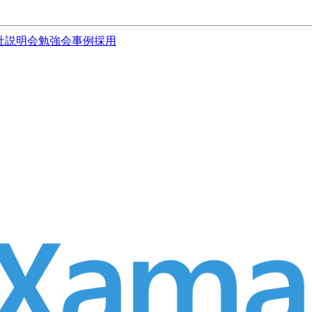
社説明会
勉強会
事例
採用