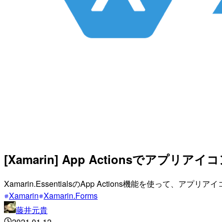
[Xamarin] App Actionsでアプ
Xamarin.EssentialsのApp Actions機能を使っ
Xamarin
Xamarin.Forms
藤井元貴
2021.01.12