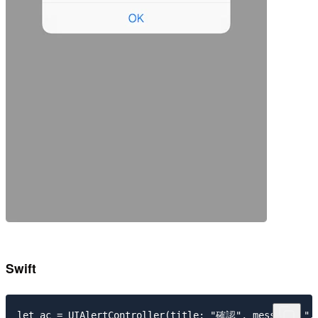
Swift
let ac = UIAlertController(title: "確認", message: 