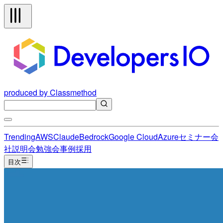
produced by Classmethod
Trending
AWS
Claude
Bedrock
Google Cloud
Azure
セミナー
会
社説明会
勉強会
事例
採用
目次