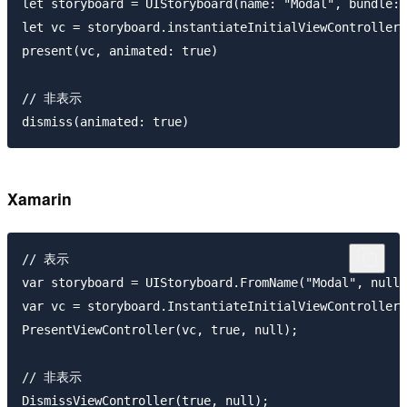
let storyboard = UIStoryboard(name: "Modal", bundle: 
let vc = storyboard.instantiateInitialViewController(
present(vc, animated: true)

// 非表示

Xamarin
// 表示

var storyboard = UIStoryboard.FromName("Modal", null)
var vc = storyboard.InstantiateInitialViewController(
PresentViewController(vc, true, null);

// 非表示
