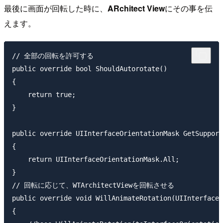
最後に画面が回転した時に、
ARchitect View
にその事を伝
えます。
// 全部の回転を許可する

public override bool ShouldAutorotate()

{

    return true;

}

public override UIInterfaceOrientationMask GetSupport
{

    return UIInterfaceOrientationMask.All;

}

// 回転に応じて、WTArchitectViewを回転させる

public override void WillAnimateRotation(UIInterfaceO
{
