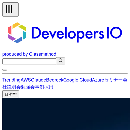
produced by Classmethod
Trending
AWS
Claude
Bedrock
Google Cloud
Azure
セミナー
会
社説明会
勉強会
事例
採用
目次