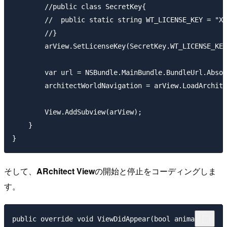
        //public class SecretKey{

        //  public static string WT_LICENSE_KEY = "XX
        //}

        arView.SetLicenseKey(SecretKey.WT_LICENSE_KEY
        var url = NSBundle.MainBundle.BundleUrl.Absol
        architectWorldNavigation = arView.LoadArchite
        View.AddSubview(arView);

    }

そして、
ARchitect View
の開始と停止をコーディングしま
す。
public override void ViewDidAppear(bool animated)
