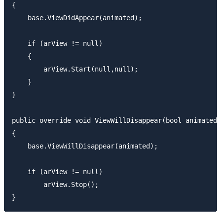
{

    base.ViewDidAppear(animated);

    if (arView != null)

    {

        arView.Start(null,null);

    }

}

public override void ViewWillDisappear(bool animated)

{

    base.ViewWillDisappear(animated);

    if (arView != null)

        arView.Stop();
