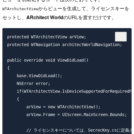
からビューを生成して、ライセンスキーを
WTArchitectView
セットし、
ARchitect World
のURLを渡すだけです。
protected WTArchitectView arView;

protected WTNavigation architectWorldNavigation;

public override void ViewDidLoad()

{

    base.ViewDidLoad();

    NSError error;

    if(WTArchitectView.IsDeviceSupportedForRequiredFe
    {

        arView = new WTArchitectView();

        arView.Frame = UIScreen.MainScreen.Bounds;

        // ライセンスキーについては、SecrecKey.cs