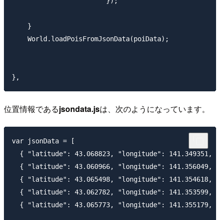
                        });

    }

    World.loadPoisFromJsonData(poiData);

位置情報である
jsondata.js
は、次のようになっています。
var jsonData = [

  { "latitude": 43.068823, "longitude": 141.349351, 
  { "latitude": 43.060966, "longitude": 141.356049,
  { "latitude": 43.065498, "longitude": 141.354618,
  { "latitude": 43.062782, "longitude": 141.353599, 
  { "latitude": 43.065773, "longitude": 141.35517