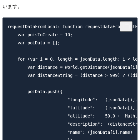
います。
requestDataFromLocal: function requestDataFromLocalFn
    var poisToCreate = 10;

    var poiData = [];

    for (var i = 0, length = jsonData.length; i < len
        var distance = World.getDistance(jsonData[i].
        var distanceString = (distance > 999) ? ((dis
        poiData.push({

                        "longitude":   (jsonData[i].l
                        "latitude":    (jsonData[i].l
                        "altitude":    50.0
                        "description":  (distanceStri
                        "name": (jsonData[i].name)
