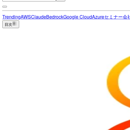
Trending
AWS
Claude
Bedrock
Google Cloud
Azure
セミナー
会
目次