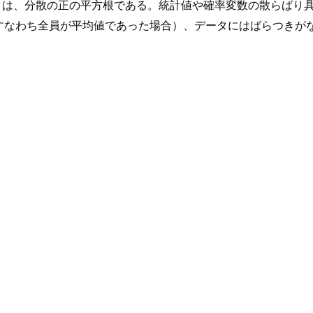
iation）は、分散の正の平方根である。統計値や確率変数の散らば
すなわち全員が平均値であった場合）、データにはばらつきが