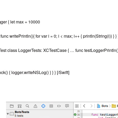
r { let max = 10000
c writePrintln(){ for var i = 0; i < max; i++ { println(String(i)) } } }
class LoggerTests: XCTestCase { … func testLoggerPrintln() { 
() { logger.writeNSLog() } } } [/Swift]