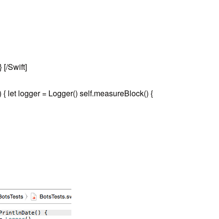
 [/Swift]
let logger = Logger() self.measureBlock() {