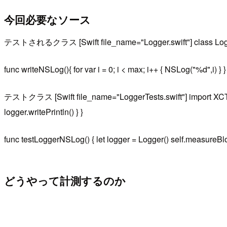
今回必要なソース
テストされるクラス [Swift file_name="Logger.swift"] class Logge
func writeNSLog(){ for var i = 0; i < max; i++ { NSLog("%d",i) } } fun
テストクラス [Swift file_name="LoggerTests.swift"] import XCTest 
logger.writePrintln() } }
func testLoggerNSLog() { let logger = Logger() self.measureBlock
どうやって計測するのか