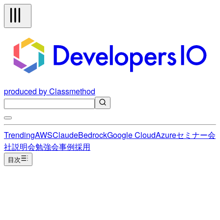
produced by Classmethod
Trending
AWS
Claude
Bedrock
Google Cloud
Azure
セミナー
会
社説明会
勉強会
事例
採用
目次