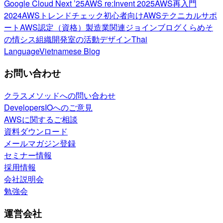
Google Cloud Next ’25
AWS re:Invent 2025
AWS再入門
2024
AWSトレンドチェック
初心者向け
AWSテクニカルサポ
ート
AWS認定（資格）
製造業関連
ジョインブログ
くらめそ
の情シス
組織開発室の活動
デザイン
Thai
Language
Vietnamese Blog
お問い合わせ
クラスメソッドへの問い合わせ
DevelopersIOへのご意見
AWSに関するご相談
資料ダウンロード
メールマガジン登録
セミナー情報
採用情報
会社説明会
勉強会
運営会社