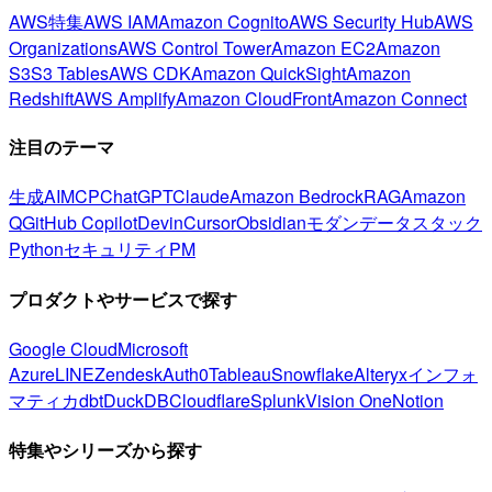
AWS特集
AWS IAM
Amazon Cognito
AWS Security Hub
AWS
Organizations
AWS Control Tower
Amazon EC2
Amazon
S3
S3 Tables
AWS CDK
Amazon QuickSight
Amazon
Redshift
AWS Amplify
Amazon CloudFront
Amazon Connect
注目のテーマ
生成AI
MCP
ChatGPT
Claude
Amazon Bedrock
RAG
Amazon
Q
GitHub Copilot
Devin
Cursor
Obsidian
モダンデータスタック
Python
セキュリティ
PM
プロダクトやサービスで探す
Google Cloud
Microsoft
Azure
LINE
Zendesk
Auth0
Tableau
Snowflake
Alteryx
インフォ
マティカ
dbt
DuckDB
Cloudflare
Splunk
Vision One
Notion
特集やシリーズから探す