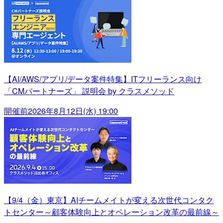
【AI/AWS/アプリ/データ案件特集】ITフリーランス向け
「CMパートナーズ」 説明会 by クラスメソッド
開催前
2026年8月12日(水) 19:00
【9/4（金）東京】AIチームメイトが変える次世代コンタク
トセンター～顧客体験向上とオペレーション改革の最前線～