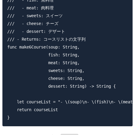
///   - meat: 肉料理

///   - sweets: スイーツ

///   - cheese: チーズ

///   - dessert: デザート

/// - Returns: コースリストの文字列

func make6Course(soup: String,

                 fish: String,

                 meat: String,

                 sweets: String,

                 cheese: String,

                 dessert: String) -> String {

    let courseList = "- \(soup)\n- \(fish)\n- \(meat)
    return courseList
