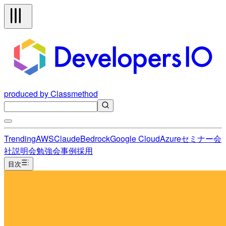
produced by Classmethod
Trending
AWS
Claude
Bedrock
Google Cloud
Azure
セミナー
会
社説明会
勉強会
事例
採用
目次