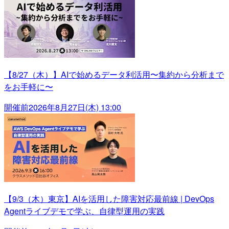
【8/27（木）】AIで始めるデータ利活用〜集約から分析まで
をお手軽に〜
開催前
2026年8月27日(木) 13:00
【9/3（木）東京】AIを活用した障害対応最前線 | DevOps
Agentライブデモで学ぶ、自律型運用の実践