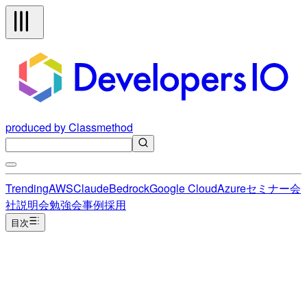
produced by Classmethod
Trending
AWS
Claude
Bedrock
Google Cloud
Azure
セミナー
会
社説明会
勉強会
事例
採用
目次