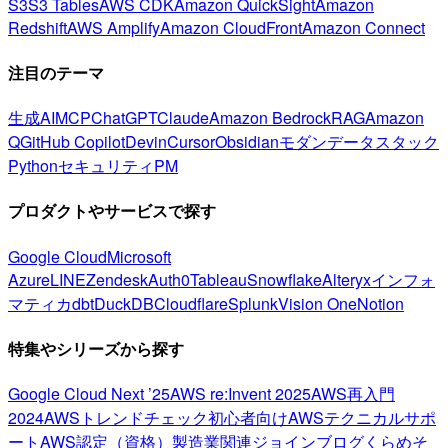
S3
S3 Tables
AWS CDK
Amazon QuickSight
Amazon
Redshift
AWS Amplify
Amazon CloudFront
Amazon Connect
注目のテーマ
生成AI
MCP
ChatGPT
Claude
Amazon Bedrock
RAG
Amazon
Q
GitHub Copilot
Devin
Cursor
Obsidian
モダンデータスタック
Python
セキュリティ
PM
プロダクトやサービスで探す
Google Cloud
Microsoft
Azure
LINE
Zendesk
Auth0
Tableau
Snowflake
Alteryx
インフォ
マティカ
dbt
DuckDB
Cloudflare
Splunk
Vision One
Notion
特集やシリーズから探す
Google Cloud Next ’25
AWS re:Invent 2025
AWS再入門
2024
AWSトレンドチェック
初心者向け
AWSテクニカルサポ
ート
AWS認定（資格）
製造業関連
ジョインブログ
くらめそ