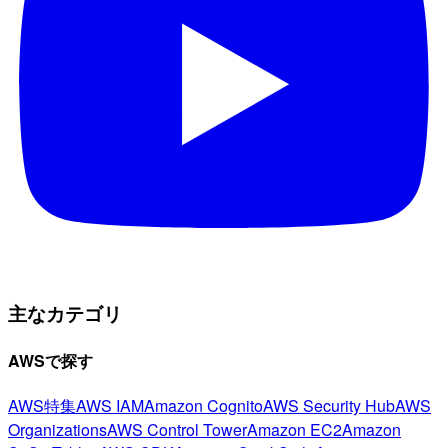
主なカテゴリ
AWSで探す
AWS特集
AWS IAM
Amazon Cognito
AWS Security Hub
AWS
Organizations
AWS Control Tower
Amazon EC2
Amazon