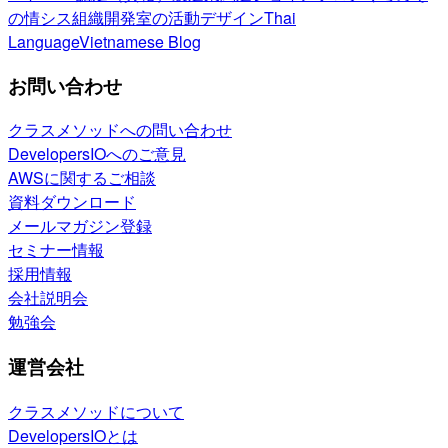
の情シス
組織開発室の活動
デザイン
Thai
Language
Vietnamese Blog
お問い合わせ
クラスメソッドへの問い合わせ
DevelopersIOへのご意見
AWSに関するご相談
資料ダウンロード
メールマガジン登録
セミナー情報
採用情報
会社説明会
勉強会
運営会社
クラスメソッドについて
DevelopersIOとは