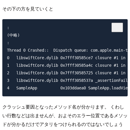
その下の方を見ていくと
:

(中略)

:

Thread 0 Crashed::  Dispatch queue: com.apple.main-th
0   libswiftCore.dylib 0x7fff30585ce7 closure #1 in c
1   libswiftCore.dylib 0x7fff30585a4c closure #1 in c
2   libswiftCore.dylib 0x7fff30585725 closure #1 in _
3   libswiftCore.dylib 0x7fff3058537a _assertionFailu
クラッシュ要因となったメソッド名が分かります。 くわし
い行数などは出ませんが、およそのエラー位置であるメソッ
ドが分かるだけでアタリをつけられるのではないでしょう