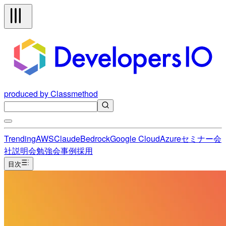
produced by Classmethod
Trending
AWS
Claude
Bedrock
Google Cloud
Azure
セミナー
会
社説明会
勉強会
事例
採用
目次