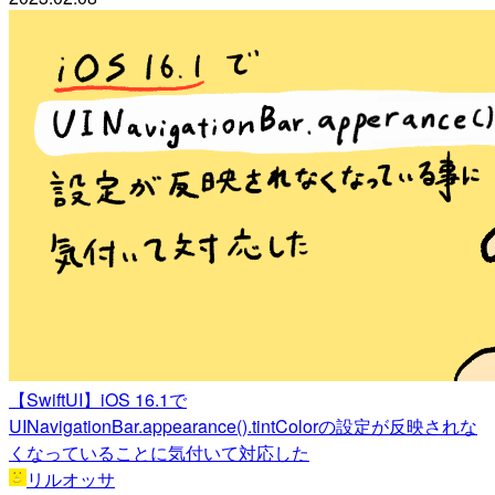
【SwiftUI】iOS 16.1で
UINavigationBar.appearance().tintColorの設定が反映されな
くなっていることに気付いて対応した
リルオッサ