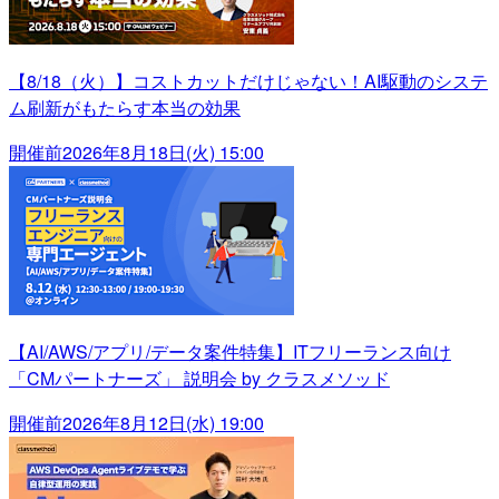
【8/18（火）】コストカットだけじゃない！AI駆動のシステ
ム刷新がもたらす本当の効果
開催前
2026年8月18日(火) 15:00
【AI/AWS/アプリ/データ案件特集】ITフリーランス向け
「CMパートナーズ」 説明会 by クラスメソッド
開催前
2026年8月12日(水) 19:00