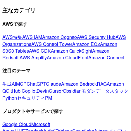
主なカテゴリ
AWSで探す
AWS特集
AWS IAM
Amazon Cognito
AWS Security Hub
AWS
Organizations
AWS Control Tower
Amazon EC2
Amazon
S3
S3 Tables
AWS CDK
Amazon QuickSight
Amazon
Redshift
AWS Amplify
Amazon CloudFront
Amazon Connect
注目のテーマ
生成AI
MCP
ChatGPT
Claude
Amazon Bedrock
RAG
Amazon
Q
GitHub Copilot
Devin
Cursor
Obsidian
モダンデータスタック
Python
セキュリティ
PM
プロダクトやサービスで探す
Google Cloud
Microsoft
Azure
LINE
Zendesk
Auth0
Tableau
Snowflake
Alteryx
インフォ