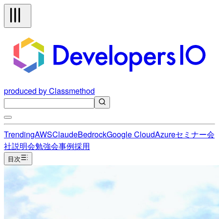
produced by Classmethod
Trending
AWS
Claude
Bedrock
Google Cloud
Azure
セミナー
会
社説明会
勉強会
事例
採用
目次