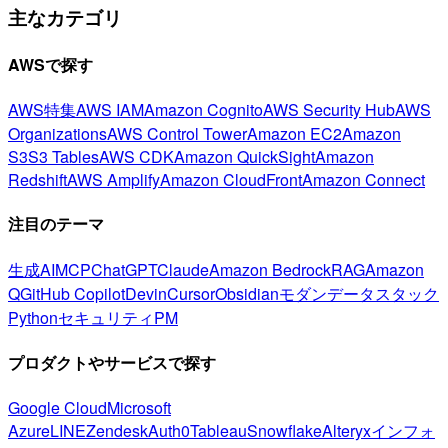
主なカテゴリ
AWSで探す
AWS特集
AWS IAM
Amazon Cognito
AWS Security Hub
AWS
Organizations
AWS Control Tower
Amazon EC2
Amazon
S3
S3 Tables
AWS CDK
Amazon QuickSight
Amazon
Redshift
AWS Amplify
Amazon CloudFront
Amazon Connect
注目のテーマ
生成AI
MCP
ChatGPT
Claude
Amazon Bedrock
RAG
Amazon
Q
GitHub Copilot
Devin
Cursor
Obsidian
モダンデータスタック
Python
セキュリティ
PM
プロダクトやサービスで探す
Google Cloud
Microsoft
Azure
LINE
Zendesk
Auth0
Tableau
Snowflake
Alteryx
インフォ