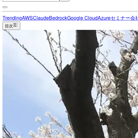
Trending
AWS
Claude
Bedrock
Google Cloud
Azure
セミナー
会
目次