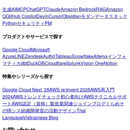
生成AI
MCP
ChatGPT
Claude
Amazon Bedrock
RAG
Amazon
Q
GitHub Copilot
Devin
Cursor
Obsidian
モダンデータスタック
Python
セキュリティ
PM
プロダクトやサービスで探す
Google Cloud
Microsoft
Azure
LINE
Zendesk
Auth0
Tableau
Snowflake
Alteryx
インフォ
マティカ
dbt
DuckDB
Cloudflare
Splunk
Vision One
Notion
特集やシリーズから探す
Google Cloud Next ’25
AWS re:Invent 2025
AWS再入門
2024
AWSトレンドチェック
初心者向け
AWSテクニカルサポ
ート
AWS認定（資格）
製造業関連
ジョインブログ
くらめそ
の情シス
組織開発室の活動
デザイン
Thai
Language
Vietnamese Blog
お問い合わせ