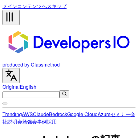
メインコンテンツへスキップ
produced by Classmethod
Original
English
Trending
AWS
Claude
Bedrock
Google Cloud
Azure
セミナー
会
社説明会
勉強会
事例
採用