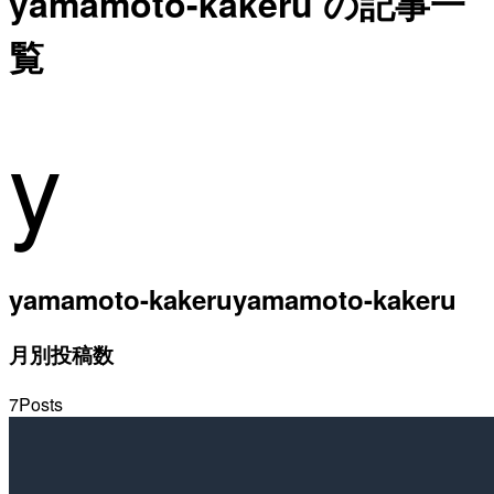
yamamoto-kakeru の記事一
覧
y
yamamoto-kakeru
yamamoto-kakeru
月別投稿数
7
Posts