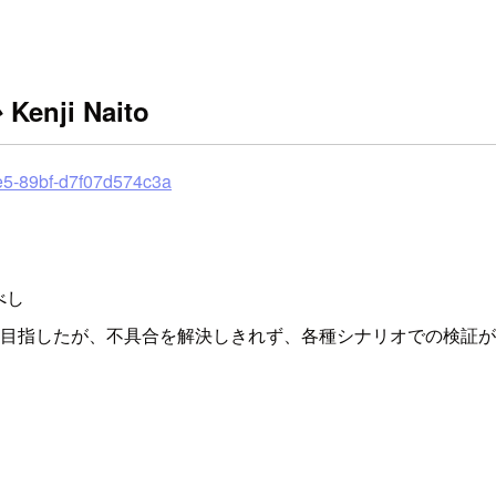
ji Naito
1e5-89bf-d7f07d574c3a
べし
Sentinel)の冗長化を目指したが、不具合を解決しきれず、各種シナリオ