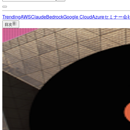
Trending
AWS
Claude
Bedrock
Google Cloud
Azure
セミナー
会
目次