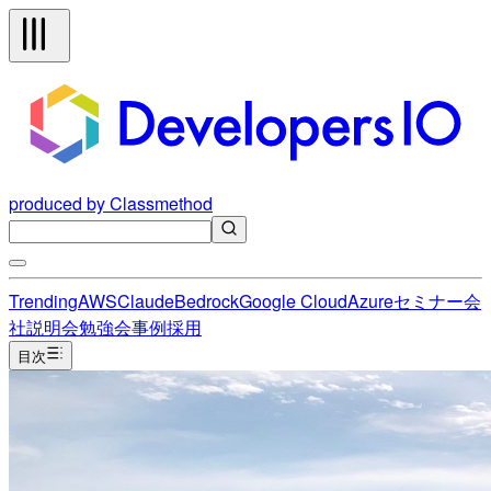
produced by Classmethod
Trending
AWS
Claude
Bedrock
Google Cloud
Azure
セミナー
会
社説明会
勉強会
事例
採用
目次