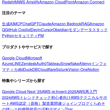
Redshift
AWS Amplify
Amazon CloudFront
Amazon Connect
注目のテーマ
生成AI
MCP
ChatGPT
Claude
Amazon Bedrock
RAG
Amazon
Q
GitHub Copilot
Devin
Cursor
Obsidian
モダンデータスタック
Python
セキュリティ
PM
プロダクトやサービスで探す
Google Cloud
Microsoft
Azure
LINE
Zendesk
Auth0
Tableau
Snowflake
Alteryx
インフォ
マティカ
dbt
DuckDB
Cloudflare
Splunk
Vision One
Notion
特集やシリーズから探す
Google Cloud Next ’25
AWS re:Invent 2025
AWS再入門
2024
AWSトレンドチェック
初心者向け
AWSテクニカルサポ
ート
AWS認定（資格）
製造業関連
ジョインブログ
くらめそ
の情シス
組織開発室の活動
デザイン
Thai