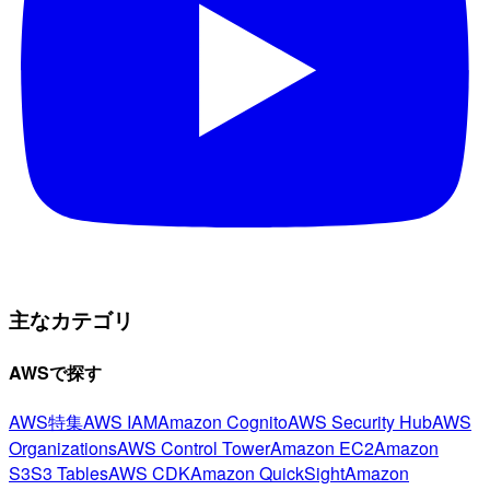
主なカテゴリ
AWSで探す
AWS特集
AWS IAM
Amazon Cognito
AWS Security Hub
AWS
Organizations
AWS Control Tower
Amazon EC2
Amazon
S3
S3 Tables
AWS CDK
Amazon QuickSight
Amazon