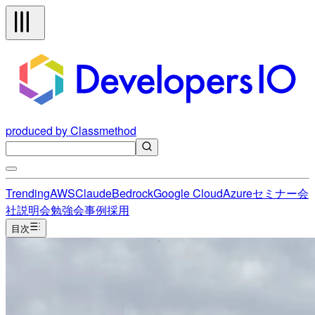
produced by Classmethod
Trending
AWS
Claude
Bedrock
Google Cloud
Azure
セミナー
会
社説明会
勉強会
事例
採用
目次