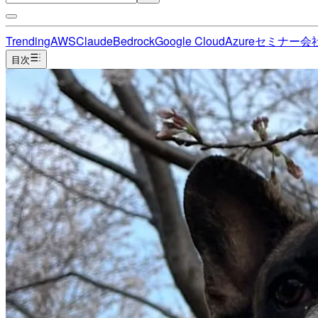
Trending
AWS
Claude
Bedrock
Google Cloud
Azure
セミナー
会
目次