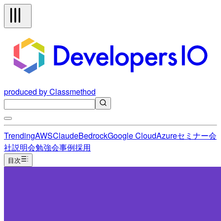
produced by Classmethod
Trending
AWS
Claude
Bedrock
Google Cloud
Azure
セミナー
会
社説明会
勉強会
事例
採用
目次