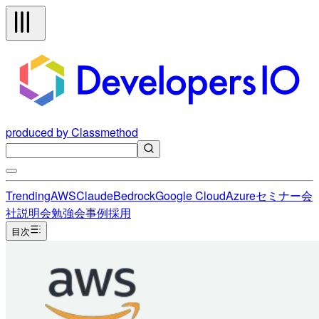
produced by Classmethod
Trending
AWS
Claude
Bedrock
Google Cloud
Azure
セミナー
会
社説明会
勉強会
事例
採用
目次