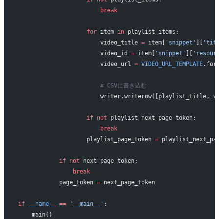
                        break
                    for
 item 
in
 playlist_items:
                        video_title 
=
 item[
'snippet'
][
'tit
                        video_id 
=
 item[
'snippet'
][
'resour
                        video_url 
=
 VIDEO_URL_TEMPLATE
.for
                        # CSVに書き込む
                        writer.writerow([playlist_title, v
                    if
 not
 playlist_next_page_token:
                        break
                    playlist_page_token 
=
 playlist_next_pa
            if
 not
 next_page_token:
                break
            page_token 
=
 next_page_token
if
 __name__
 ==
 '__main__'
:
    main()