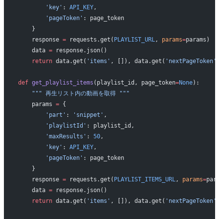
        'key'
: 
API_KEY
,
        'pageToken'
: page_token
    }
    response 
=
 requests.get(
PLAYLIST_URL
, 
params
=
params)
    data 
=
 response.json()
    return
 data.get(
'items'
, []), data.get(
'nextPageToken'
def
 get_playlist_items
(playlist_id, page_token
=
None
):
    """ 再生リスト内の動画を取得 """
    params 
=
 {
        'part'
: 
'snippet'
,
        'playlistId'
: playlist_id,
        'maxResults'
: 
50
,
        'key'
: 
API_KEY
,
        'pageToken'
: page_token
    }
    response 
=
 requests.get(
PLAYLIST_ITEMS_URL
, 
params
=
par
    data 
=
 response.json()
    return
 data.get(
'items'
, []), data.get(
'nextPageToken'