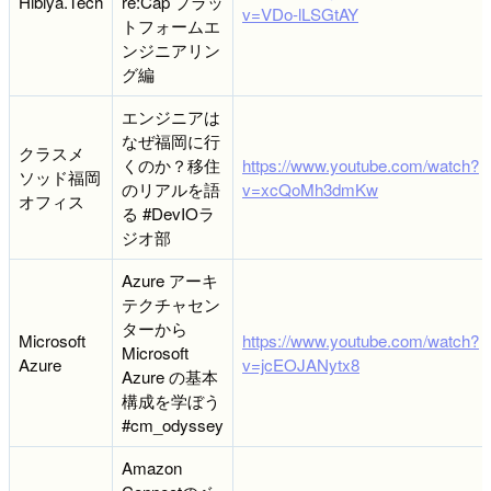
Hibiya.Tech
re:Cap プラッ
v=VDo-lLSGtAY
トフォームエ
ンジニアリン
グ編
エンジニアは
なぜ福岡に行
クラスメ
くのか？移住
https://www.youtube.com/watch?
ソッド福岡
のリアルを語
v=xcQoMh3dmKw
オフィス
る #DevIOラ
ジオ部
Azure アーキ
テクチャセン
ターから
Microsoft
https://www.youtube.com/watch?
Microsoft
Azure
v=jcEOJANytx8
Azure の基本
構成を学ぼう
#cm_odyssey
Amazon