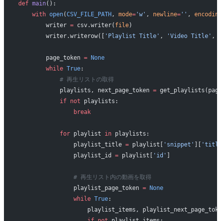
def
 main
():
    with
 open
(
CSV_FILE_PATH
, 
mode
=
'w'
, 
newline
=
''
, 
encodin
        writer 
=
 csv.writer(
file
)
        writer.writerow([
'Playlist Title'
, 
'Video Title'
, 
        page_token 
=
 None
        while
 True
:
            # 再生リストの取得
            playlists, next_page_token 
=
 get_playlists(pag
            if
 not
 playlists:
                break
            for
 playlist 
in
 playlists:
                playlist_title 
=
 playlist[
'snippet'
][
'titl
                playlist_id 
=
 playlist[
'id'
]
                # 再生リスト内の動画を取得
                playlist_page_token 
=
 None
                while
 True
:
                    playlist_items, playlist_next_page_tok
                    if
 not
 playlist_items: