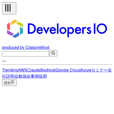
produced by Classmethod
Trending
AWS
Claude
Bedrock
Google Cloud
Azure
セミナー
会
社説明会
勉強会
事例
採用
目次