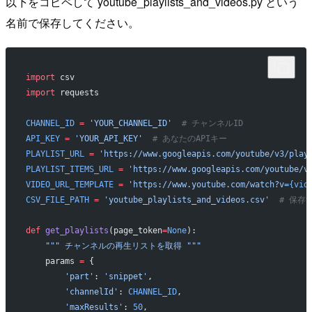
以下をコピペして youtube_playlists_and_videos.py という
名前で保存してください。
import
 csv
import
 requests
CHANNEL_ID
 =
 'YOUR_CHANNEL_ID'
  # チャンネルID
API_KEY
 =
 'YOUR_API_KEY'
  # あなたのAPIキー
PLAYLIST_URL
 =
 'https://www.googleapis.com/youtube/v3/play
PLAYLIST_ITEMS_URL
 =
 'https://www.googleapis.com/youtube/v
VIDEO_URL_TEMPLATE
 =
 'https://www.youtube.com/watch?v=
{vid
CSV_FILE_PATH
 =
 'youtube_playlists_and_videos.csv'
  # 保存
def
 get_playlists
(page_token
=
None
):
    """ チャンネルの再生リストを取得 """
    params 
=
 {
        'part'
: 
'snippet'
,
        'channelId'
: 
CHANNEL_ID
,
        'maxResults'
: 
50
,