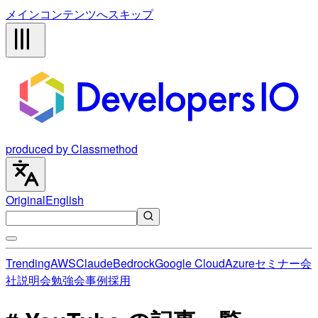
メインコンテンツへスキップ
produced by Classmethod
Original
English
Trending
AWS
Claude
Bedrock
Google Cloud
Azure
セミナー
会
社説明会
勉強会
事例
採用