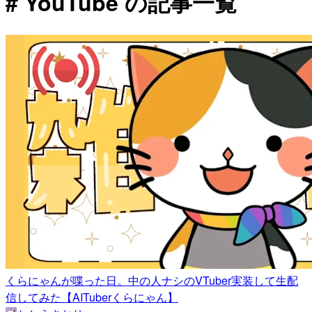
# YouTube の記事一覧
くらにゃんが喋った日。中の人ナシのVTuber実装して生配
信してみた【AITuberくらにゃん】