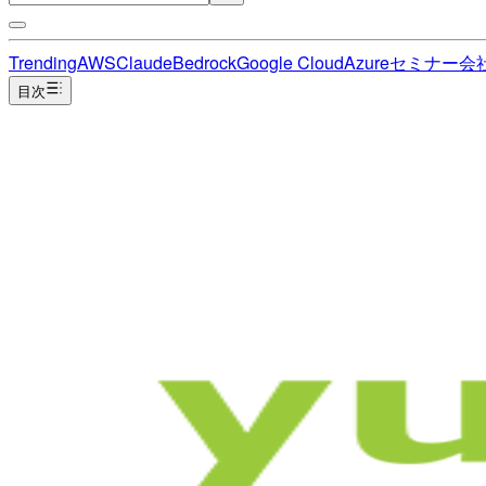
Trending
AWS
Claude
Bedrock
Google Cloud
Azure
セミナー
会
目次