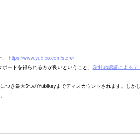
た。
https://www.yubico.com/store/
サポートを得られる方が良いということ、
GitHub認証によ
き最大5つのYubikeyまでディスカウントされます。しかし
す。