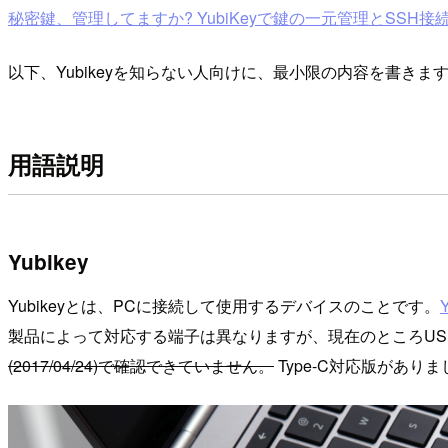
秘密鍵、管理してますか? YubiKeyで鍵の一元管理とSSH
以下、Yubikeyを知らない人向けに、最小限の内容を書きま
用語説明
Yubikey
Yubikeyとは、PCに接続して使用するデバイスのことです。
製品によって対応する端子は異なりますが、現在のところUSB
(2017/04/24)で確認できていません。
Type-C対応版がありま