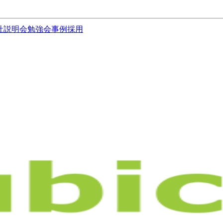
社説明会
勉強会
事例
採用