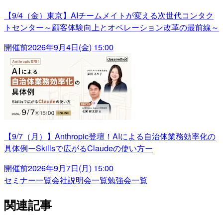
【9/4（金）東京】AIチームメイトが変える次世代コンタク
トセンター～顧客体験向上とオペレーション改革の最前線～
開催前
2026年9月4日(金) 15:00
【9/7（月）】Anthropic登壇！AIによる自治体業務効率化の
具体例ーSkillsで広がるClaudeの使い方ー
開催前
2026年9月7日(月) 15:00
セミナー一覧
会社説明会一覧
勉強会一覧
関連記事