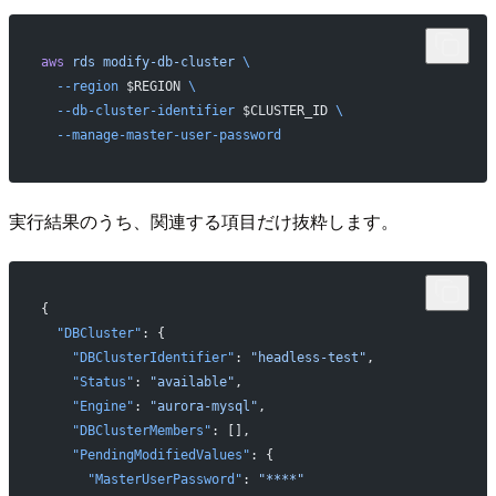
aws
 rds
 modify-db-cluster
 \
  --region
 $REGION 
\
  --db-cluster-identifier
 $CLUSTER_ID 
\
  --manage-master-user-password
実行結果のうち、関連する項目だけ抜粋します。
{
  "DBCluster"
: {
    "DBClusterIdentifier"
: 
"headless-test"
,
    "Status"
: 
"available"
,
    "Engine"
: 
"aurora-mysql"
,
    "DBClusterMembers"
: [],
    "PendingModifiedValues"
: {
      "MasterUserPassword"
: 
"****"