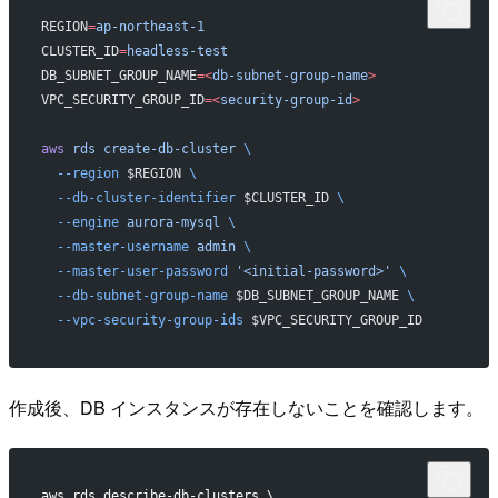
REGION
=
ap-northeast-1
CLUSTER_ID
=
headless-test
DB_SUBNET_GROUP_NAME
=<
db-subnet-group-name
>
VPC_SECURITY_GROUP_ID
=<
security-group-id
>
aws
 rds
 create-db-cluster
 \
  --region
 $REGION 
\
  --db-cluster-identifier
 $CLUSTER_ID 
\
  --engine
 aurora-mysql
 \
  --master-username
 admin
 \
  --master-user-password
 '<initial-password>'
 \
  --db-subnet-group-name
 $DB_SUBNET_GROUP_NAME 
\
  --vpc-security-group-ids
 $VPC_SECURITY_GROUP_ID
作成後、DB インスタンスが存在しないことを確認します。
aws rds describe-db-clusters \