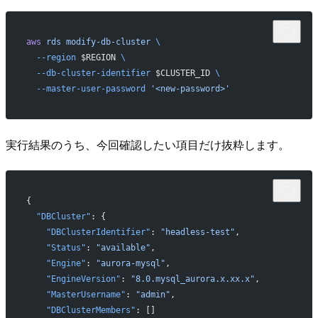
aws
 rds
 modify-db-cluster
 \
  --region
 $REGION 
\
  --db-cluster-identifier
 $CLUSTER_ID 
\
  --master-user-password
 '<new-password>'
実行結果のうち、今回確認したい項目だけ抜粋します。
{
  "DBCluster"
: {
    "DBClusterIdentifier"
: 
"headless-test"
,
    "Status"
: 
"available"
,
    "Engine"
: 
"aurora-mysql"
,
    "EngineVersion"
: 
"8.0.mysql_aurora.x.xx.x"
,
    "MasterUsername"
: 
"admin"
,
    "DBClusterMembers"
: []