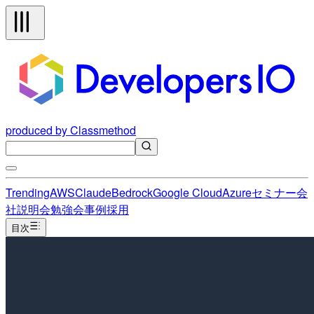
produced by Classmethod
Trending
AWS
Claude
Bedrock
Google Cloud
Azure
セミナー
会
社説明会
勉強会
事例
採用
目次