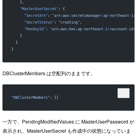
    },
    "MasterUserSecret"
: {
      "SecretArn"
: 
"arn:aws:secretsmanager:ap-northeast-1:
      "SecretStatus"
: 
"creating"
,
      "KmsKeyId"
: 
"arn:aws:kms:ap-northeast-1:<account-id>
    }
  }
}
DBClusterMembers は空配列のままです。
"DBClusterMembers"
: []
一方で、PendingModifiedValues に MasterUserPassword が
表示され、MasterUserSecret も作成中の状態になっていま