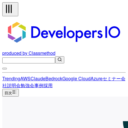
produced by Classmethod
Trending
AWS
Claude
Bedrock
Google Cloud
Azure
セミナー
会
社説明会
勉強会
事例
採用
目次