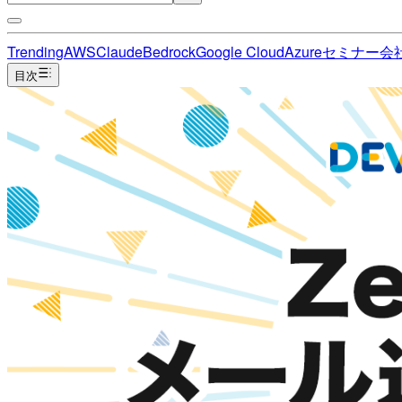
Trending
AWS
Claude
Bedrock
Google Cloud
Azure
セミナー
会
目次