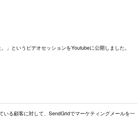
みた。」というビデオセッションをYoutubeに公開しました。
している顧客に対して、SendGridでマーケティングメールを一