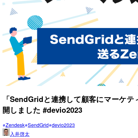
「SendGridと連携して顧客にマーケ
開しました #devio2023
Zendesk
SendGrid
devio2023
入井啓太