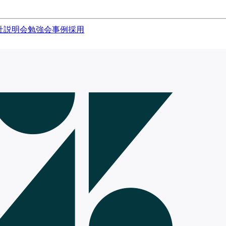
社説明会
勉強会
事例
採用