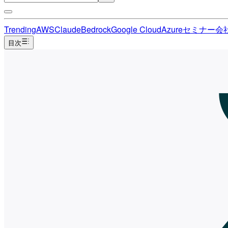
Trending
AWS
Claude
Bedrock
Google Cloud
Azure
セミナー
会
目次