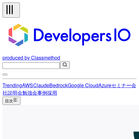
produced by Classmethod
Trending
AWS
Claude
Bedrock
Google Cloud
Azure
セミナー
会
社説明会
勉強会
事例
採用
目次