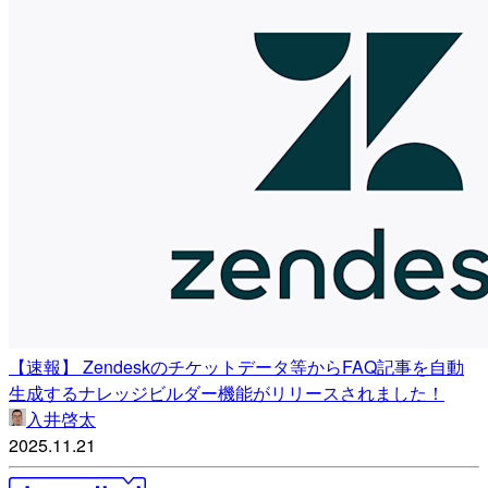
【速報】 Zendeskのチケットデータ等からFAQ記事を自動
生成するナレッジビルダー機能がリリースされました！
入井啓太
2025.11.21