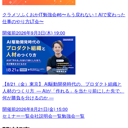
クラメソふくおかIT勉強会#6〜もう戻れない！AIで変わった
仕事のやり方LT会〜
開催前
2026年9月3日(木) 19:00
【8/21（金）東京】 AI駆動開発時代の、プロダクト組織と
人材のつくり方 ― AIが「作れる」を当たり前にした先で、
何が勝負を分けるのか ―
開催前
2026年8月21日(金) 15:00
セミナー一覧
会社説明会一覧
勉強会一覧