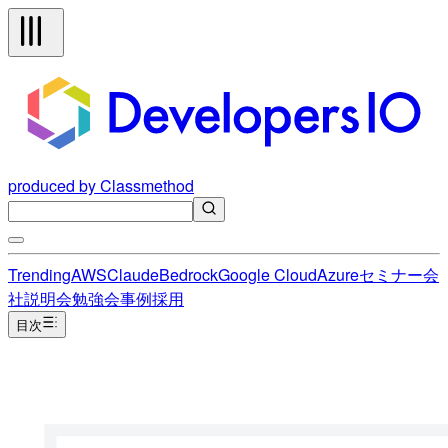
produced by Classmethod
Trending
AWS
Claude
Bedrock
Google Cloud
Azure
セミナー
会
社説明会
勉強会
事例
採用
目次