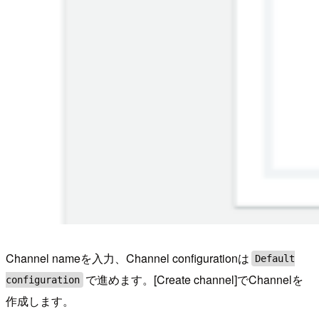
Channel nameを入力、Channel configurationは
Default
で進めます。[Create channel]でChannelを
configuration
作成します。