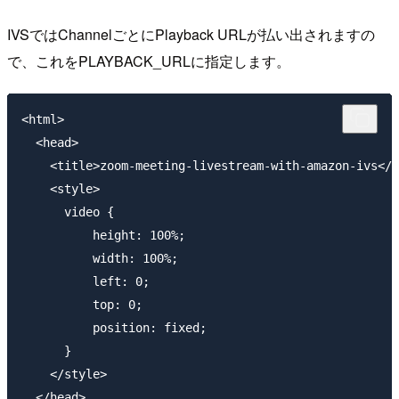
IVSではChannelごとにPlayback URLが払い出されますの
で、これをPLAYBACK_URLに指定します。
<html>

  <head>

    <title>zoom-meeting-livestream-with-amazon-ivs</t
    <style>

      video {

          height: 100%;

          width: 100%;

          left: 0;

          top: 0;

          position: fixed;

      }

    </style>

  </head>
