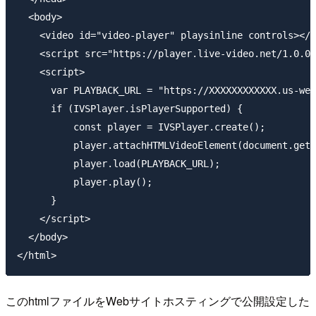
  <body>

    <video id="video-player" playsinline controls></v
    <script src="https://player.live-video.net/1.0.0/
    <script>

      var PLAYBACK_URL = "https://XXXXXXXXXXXX.us-wes
      if (IVSPlayer.isPlayerSupported) {

          const player = IVSPlayer.create();

          player.attachHTMLVideoElement(document.getE
          player.load(PLAYBACK_URL);

          player.play();

      }

    </script>

  </body>

このhtmlファイルをWebサイトホスティングで公開設定した