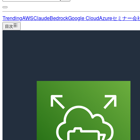
Trending
AWS
Claude
Bedrock
Google Cloud
Azure
セミナー
会
目次