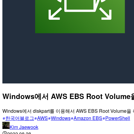
Windows에서 AWS EBS Root Volum
Windows에서 diskpart를 이용해서 AWS EBS Root Vol
한국어블로그
AWS
Windows
Amazon EBS
PowerShell
Kim Jaewook
2022.08.28