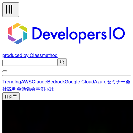
produced by Classmethod
Trending
AWS
Claude
Bedrock
Google Cloud
Azure
セミナー
会
社説明会
勉強会
事例
採用
目次