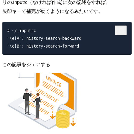
リの.inputrc（なければ作成)に次の記述をすれば、
矢印キーで補完が効くようになるみたいです。
# ~/.inputrc

"\e[A": history-search-backward

この記事をシェアする