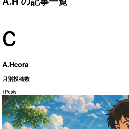
A.H の記事一覧
c
A.H
cora
月別投稿数
1
Posts