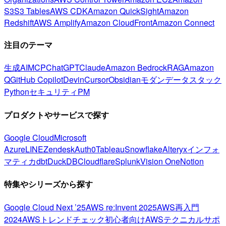
S3
S3 Tables
AWS CDK
Amazon QuickSight
Amazon
Redshift
AWS Amplify
Amazon CloudFront
Amazon Connect
注目のテーマ
生成AI
MCP
ChatGPT
Claude
Amazon Bedrock
RAG
Amazon
Q
GitHub Copilot
Devin
Cursor
Obsidian
モダンデータスタック
Python
セキュリティ
PM
プロダクトやサービスで探す
Google Cloud
Microsoft
Azure
LINE
Zendesk
Auth0
Tableau
Snowflake
Alteryx
インフォ
マティカ
dbt
DuckDB
Cloudflare
Splunk
Vision One
Notion
特集やシリーズから探す
Google Cloud Next ’25
AWS re:Invent 2025
AWS再入門
2024
AWSトレンドチェック
初心者向け
AWSテクニカルサポ