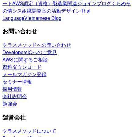
ート
AWS認定（資格）
製造業関連
ジョインブログ
くらめそ
の情シス
組織開発室の活動
デザイン
Thai
Language
Vietnamese Blog
お問い合わせ
クラスメソッドへの問い合わせ
DevelopersIOへのご意見
AWSに関するご相談
資料ダウンロード
メールマガジン登録
セミナー情報
採用情報
会社説明会
勉強会
運営会社
クラスメソッドについて