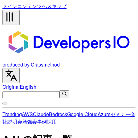
メインコンテンツへスキップ
produced by Classmethod
Original
English
Trending
AWS
Claude
Bedrock
Google Cloud
Azure
セミナー
会
社説明会
勉強会
事例
採用