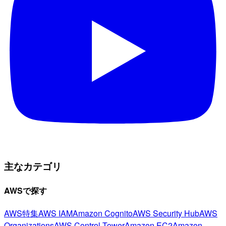
主なカテゴリ
AWSで探す
AWS特集
AWS IAM
Amazon Cognito
AWS Security Hub
AWS
Organizations
AWS Control Tower
Amazon EC2
Amazon