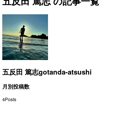
五反田 篤志 の記事一覧
五反田 篤志
gotanda-atsushi
月別投稿数
4
Posts