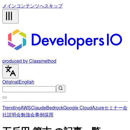
メインコンテンツへスキップ
produced by Classmethod
Original
English
Trending
AWS
Claude
Bedrock
Google Cloud
Azure
セミナー
会
社説明会
勉強会
事例
採用