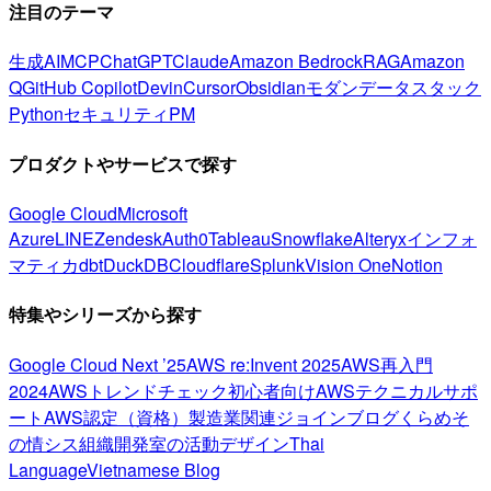
注目のテーマ
生成AI
MCP
ChatGPT
Claude
Amazon Bedrock
RAG
Amazon
Q
GitHub Copilot
Devin
Cursor
Obsidian
モダンデータスタック
Python
セキュリティ
PM
プロダクトやサービスで探す
Google Cloud
Microsoft
Azure
LINE
Zendesk
Auth0
Tableau
Snowflake
Alteryx
インフォ
マティカ
dbt
DuckDB
Cloudflare
Splunk
Vision One
Notion
特集やシリーズから探す
Google Cloud Next ’25
AWS re:Invent 2025
AWS再入門
2024
AWSトレンドチェック
初心者向け
AWSテクニカルサポ
ート
AWS認定（資格）
製造業関連
ジョインブログ
くらめそ
の情シス
組織開発室の活動
デザイン
Thai
Language
Vietnamese Blog