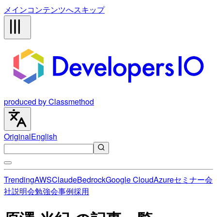
メインコンテンツへスキップ
produced by Classmethod
Original
English
Trending
AWS
Claude
Bedrock
Google Cloud
Azure
セミナー
会
社説明会
勉強会
事例
採用