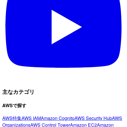
主なカテゴリ
AWSで探す
AWS特集
AWS IAM
Amazon Cognito
AWS Security Hub
AWS
Organizations
AWS Control Tower
Amazon EC2
Amazon