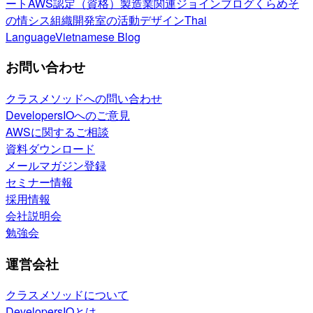
ート
AWS認定（資格）
製造業関連
ジョインブログ
くらめそ
の情シス
組織開発室の活動
デザイン
Thai
Language
Vietnamese Blog
お問い合わせ
クラスメソッドへの問い合わせ
DevelopersIOへのご意見
AWSに関するご相談
資料ダウンロード
メールマガジン登録
セミナー情報
採用情報
会社説明会
勉強会
運営会社
クラスメソッドについて
DevelopersIOとは