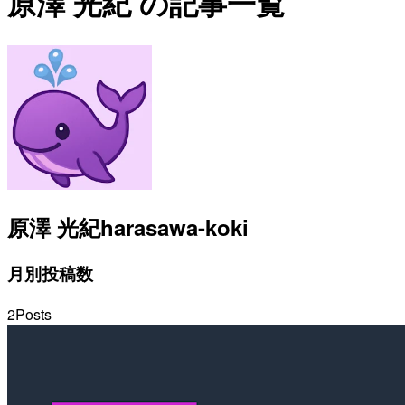
原澤 光紀 の記事一覧
原澤 光紀
harasawa-koki
月別投稿数
2
Posts