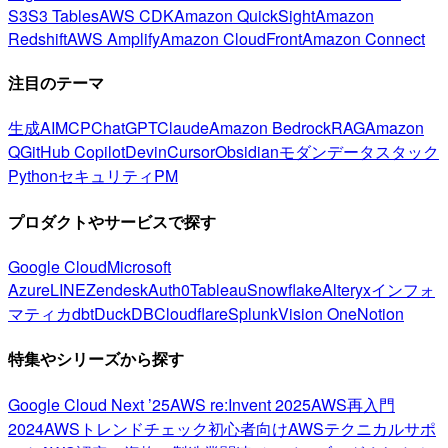
S3
S3 Tables
AWS CDK
Amazon QuickSight
Amazon
Redshift
AWS Amplify
Amazon CloudFront
Amazon Connect
注目のテーマ
生成AI
MCP
ChatGPT
Claude
Amazon Bedrock
RAG
Amazon
Q
GitHub Copilot
Devin
Cursor
Obsidian
モダンデータスタック
Python
セキュリティ
PM
プロダクトやサービスで探す
Google Cloud
Microsoft
Azure
LINE
Zendesk
Auth0
Tableau
Snowflake
Alteryx
インフォ
マティカ
dbt
DuckDB
Cloudflare
Splunk
Vision One
Notion
特集やシリーズから探す
Google Cloud Next ’25
AWS re:Invent 2025
AWS再入門
2024
AWSトレンドチェック
初心者向け
AWSテクニカルサポ