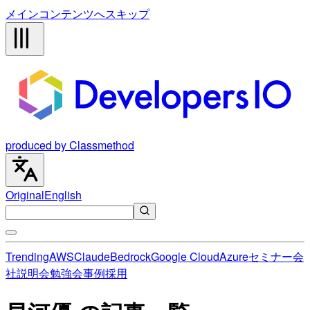
メインコンテンツへスキップ
produced by Classmethod
Original
English
Trending
AWS
Claude
Bedrock
Google Cloud
Azure
セミナー
会
社説明会
勉強会
事例
採用