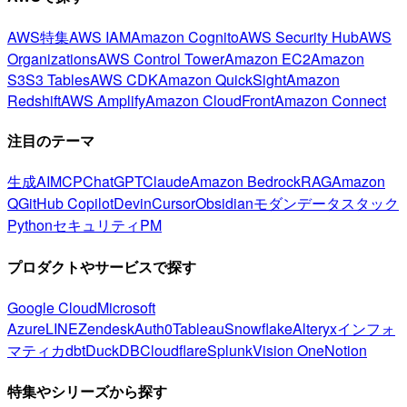
AWS特集
AWS IAM
Amazon Cognito
AWS Security Hub
AWS
Organizations
AWS Control Tower
Amazon EC2
Amazon
S3
S3 Tables
AWS CDK
Amazon QuickSight
Amazon
Redshift
AWS Amplify
Amazon CloudFront
Amazon Connect
注目のテーマ
生成AI
MCP
ChatGPT
Claude
Amazon Bedrock
RAG
Amazon
Q
GitHub Copilot
Devin
Cursor
Obsidian
モダンデータスタック
Python
セキュリティ
PM
プロダクトやサービスで探す
Google Cloud
Microsoft
Azure
LINE
Zendesk
Auth0
Tableau
Snowflake
Alteryx
インフォ
マティカ
dbt
DuckDB
Cloudflare
Splunk
Vision One
Notion
特集やシリーズから探す