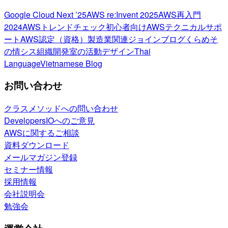
Google Cloud Next ’25
AWS re:Invent 2025
AWS再入門
2024
AWSトレンドチェック
初心者向け
AWSテクニカルサポ
ート
AWS認定（資格）
製造業関連
ジョインブログ
くらめそ
の情シス
組織開発室の活動
デザイン
Thai
Language
Vietnamese Blog
お問い合わせ
クラスメソッドへの問い合わせ
DevelopersIOへのご意見
AWSに関するご相談
資料ダウンロード
メールマガジン登録
セミナー情報
採用情報
会社説明会
勉強会