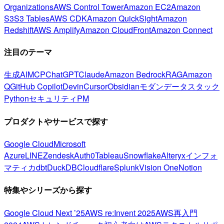
Organizations
AWS Control Tower
Amazon EC2
Amazon
S3
S3 Tables
AWS CDK
Amazon QuickSight
Amazon
Redshift
AWS Amplify
Amazon CloudFront
Amazon Connect
注目のテーマ
生成AI
MCP
ChatGPT
Claude
Amazon Bedrock
RAG
Amazon
Q
GitHub Copilot
Devin
Cursor
Obsidian
モダンデータスタック
Python
セキュリティ
PM
プロダクトやサービスで探す
Google Cloud
Microsoft
Azure
LINE
Zendesk
Auth0
Tableau
Snowflake
Alteryx
インフォ
マティカ
dbt
DuckDB
Cloudflare
Splunk
Vision One
Notion
特集やシリーズから探す
Google Cloud Next ’25
AWS re:Invent 2025
AWS再入門