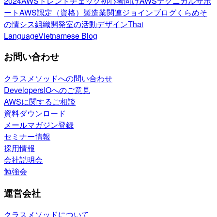
2024
AWSトレンドチェック
初心者向け
AWSテクニカルサポ
ート
AWS認定（資格）
製造業関連
ジョインブログ
くらめそ
の情シス
組織開発室の活動
デザイン
Thai
Language
Vietnamese Blog
お問い合わせ
クラスメソッドへの問い合わせ
DevelopersIOへのご意見
AWSに関するご相談
資料ダウンロード
メールマガジン登録
セミナー情報
採用情報
会社説明会
勉強会
運営会社
クラスメソッドについて