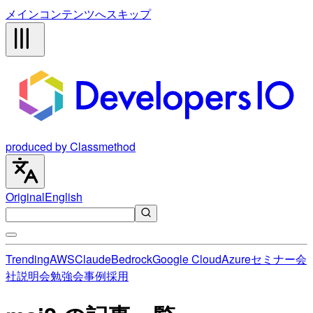
メインコンテンツへスキップ
produced by Classmethod
Original
English
Trending
AWS
Claude
Bedrock
Google Cloud
Azure
セミナー
会
社説明会
勉強会
事例
採用