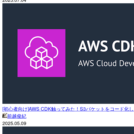
[初心者向け]AWS CDK触ってみた！S3バケットをコード
前越俊紀
2025.05.09