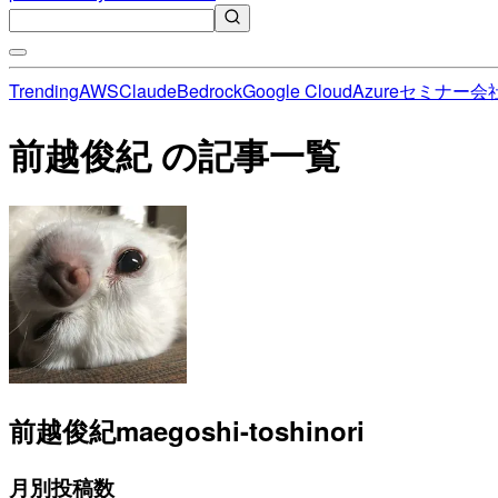
Trending
AWS
Claude
Bedrock
Google Cloud
Azure
セミナー
会
前越俊紀 の記事一覧
前越俊紀
maegoshi-toshinori
月別投稿数