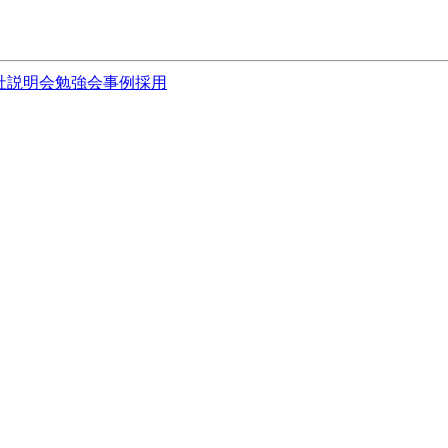
社説明会
勉強会
事例
採用