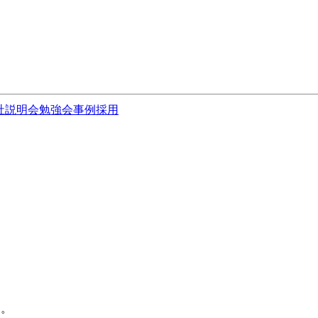
社説明会
勉強会
事例
採用
す。