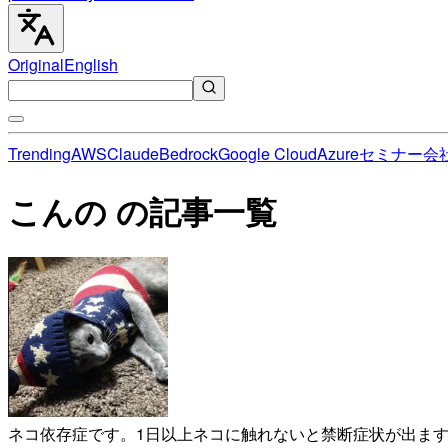
Original
English
Trending
AWS
Claude
Bedrock
Google Cloud
Azure
セミナー
会
こんの の記事一覧
ネコ依存症です。1日以上ネコに触れないと禁断症状が出ま