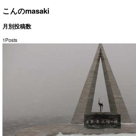
こんの
masaki
月別投稿数
1
Posts