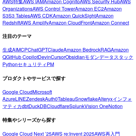
AWS特集
AWS IAM
Amazon Cognito
AWS Security Hub
AWS
Organizations
AWS Control Tower
Amazon EC2
Amazon
S3
S3 Tables
AWS CDK
Amazon QuickSight
Amazon
Redshift
AWS Amplify
Amazon CloudFront
Amazon Connect
注目のテーマ
生成AI
MCP
ChatGPT
Claude
Amazon Bedrock
RAG
Amazon
Q
GitHub Copilot
Devin
Cursor
Obsidian
モダンデータスタック
Python
セキュリティ
PM
プロダクトやサービスで探す
Google Cloud
Microsoft
Azure
LINE
Zendesk
Auth0
Tableau
Snowflake
Alteryx
インフォ
マティカ
dbt
DuckDB
Cloudflare
Splunk
Vision One
Notion
特集やシリーズから探す
Google Cloud Next ’25
AWS re:Invent 2025
AWS再入門