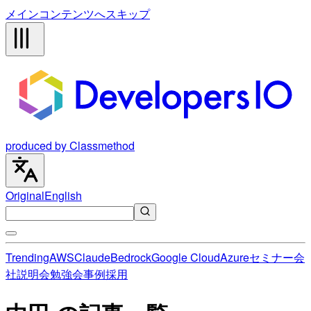
メインコンテンツへスキップ
produced by Classmethod
Original
English
Trending
AWS
Claude
Bedrock
Google Cloud
Azure
セミナー
会
社説明会
勉強会
事例
採用