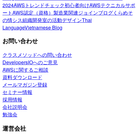
2024
AWSトレンドチェック
初心者向け
AWSテクニカルサポ
ート
AWS認定（資格）
製造業関連
ジョインブログ
くらめそ
の情シス
組織開発室の活動
デザイン
Thai
Language
Vietnamese Blog
お問い合わせ
クラスメソッドへの問い合わせ
DevelopersIOへのご意見
AWSに関するご相談
資料ダウンロード
メールマガジン登録
セミナー情報
採用情報
会社説明会
勉強会
運営会社