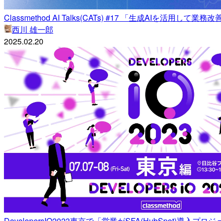
Classmethod AI Talks(CATs) #17 「生成AIを活用
西川 雄一郎
2025.02.20
DevelopersIO2023東京で「営業がSFA(HubSpot)導