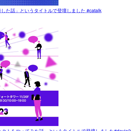
して業務改善した話」というタイトルで登壇しました #catalk
入プロジェクトをやってみた話」というタイトルで登壇しました#devio2