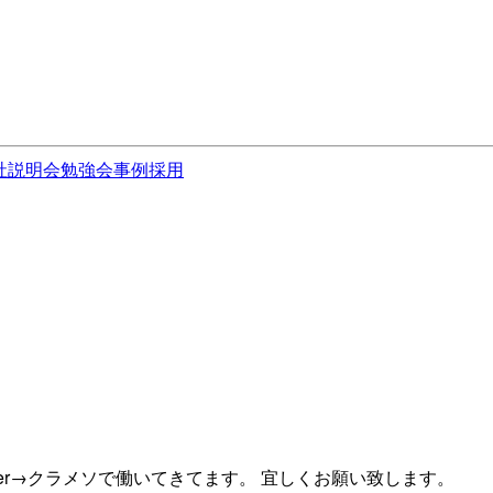
社説明会
勉強会
事例
採用
er→クラメソで働いてきてます。 宜しくお願い致します。