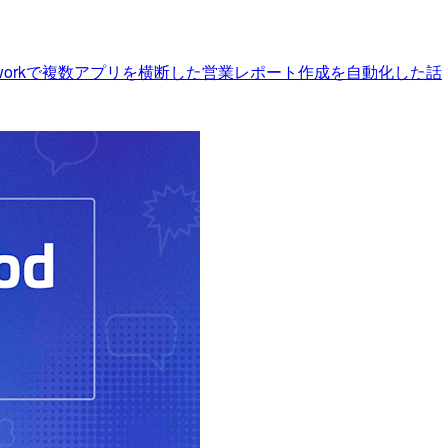
 】Coworkで複数アプリを横断した営業レポート作成を自動化した話