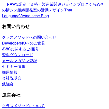
ート
AWS認定（資格）
製造業関連
ジョインブログ
くらめそ
の情シス
組織開発室の活動
デザイン
Thai
Language
Vietnamese Blog
お問い合わせ
クラスメソッドへの問い合わせ
DevelopersIOへのご意見
AWSに関するご相談
資料ダウンロード
メールマガジン登録
セミナー情報
採用情報
会社説明会
勉強会
運営会社
クラスメソッドについて