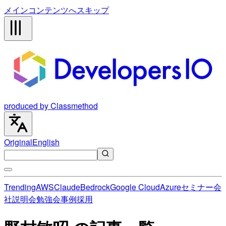
メインコンテンツへスキップ
produced by Classmethod
Original
English
Trending
AWS
Claude
Bedrock
Google Cloud
Azure
セミナー
会
社説明会
勉強会
事例
採用