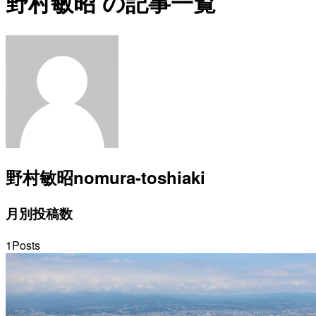
野村敏昭 の記事一覧
野村敏昭
nomura-toshiaki
月別投稿数
1
Posts