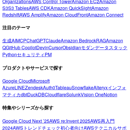
Organizations
AWS Control Tower
Amazon EC2
Amazon
S3
S3 Tables
AWS CDK
Amazon QuickSight
Amazon
Redshift
AWS Amplify
Amazon CloudFront
Amazon Connect
注目のテーマ
生成AI
MCP
ChatGPT
Claude
Amazon Bedrock
RAG
Amazon
Q
GitHub Copilot
Devin
Cursor
Obsidian
モダンデータスタック
Python
セキュリティ
PM
プロダクトやサービスで探す
Google Cloud
Microsoft
Azure
LINE
Zendesk
Auth0
Tableau
Snowflake
Alteryx
インフォ
マティカ
dbt
DuckDB
Cloudflare
Splunk
Vision One
Notion
特集やシリーズから探す
Google Cloud Next ’25
AWS re:Invent 2025
AWS再入門
2024
AWSトレンドチェック
初心者向け
AWSテクニカルサポ