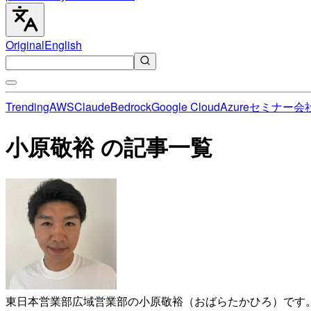
Original
English
Trending
AWS
Claude
Bedrock
Google Cloud
Azure
セミナー
会
小原敬裕 の記事一覧
東日本営業部広域営業部の小原敬裕（おばらたかひろ）です