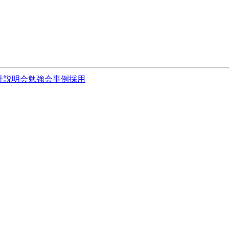
社説明会
勉強会
事例
採用
。