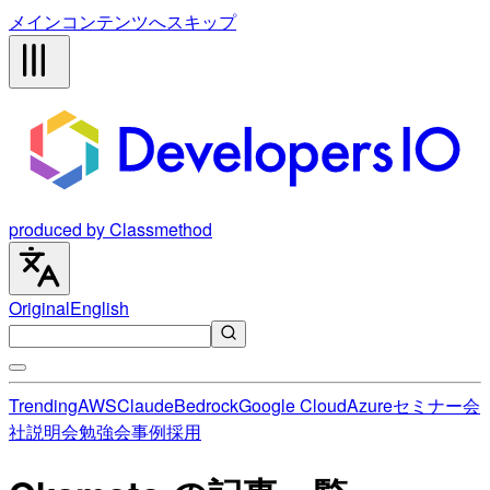
メインコンテンツへスキップ
produced by Classmethod
Original
English
Trending
AWS
Claude
Bedrock
Google Cloud
Azure
セミナー
会
社説明会
勉強会
事例
採用