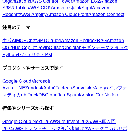
Organizations
AWS Control Tower
Amazon EC2
Amazon
S3
S3 Tables
AWS CDK
Amazon QuickSight
Amazon
Redshift
AWS Amplify
Amazon CloudFront
Amazon Connect
注目のテーマ
生成AI
MCP
ChatGPT
Claude
Amazon Bedrock
RAG
Amazon
Q
GitHub Copilot
Devin
Cursor
Obsidian
モダンデータスタック
Python
セキュリティ
PM
プロダクトやサービスで探す
Google Cloud
Microsoft
Azure
LINE
Zendesk
Auth0
Tableau
Snowflake
Alteryx
インフォ
マティカ
dbt
DuckDB
Cloudflare
Splunk
Vision One
Notion
特集やシリーズから探す
Google Cloud Next ’25
AWS re:Invent 2025
AWS再入門
2024
AWSトレンドチェック
初心者向け
AWSテクニカルサポ