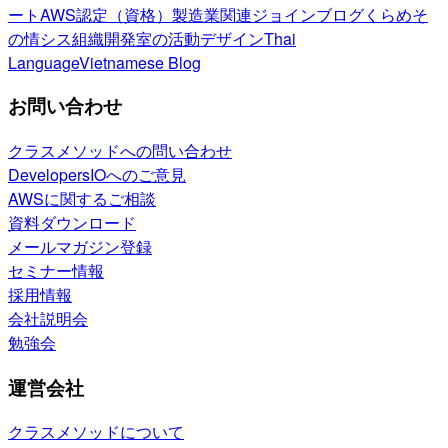
ート
AWS認定（資格）
製造業関連
ジョインブログ
くらめそ
の情シス
組織開発室の活動
デザイン
Thai
Language
Vietnamese Blog
お問い合わせ
クラスメソッドへの問い合わせ
DevelopersIOへのご意見
AWSに関するご相談
資料ダウンロード
メールマガジン登録
セミナー情報
採用情報
会社説明会
勉強会
運営会社
クラスメソッドについて