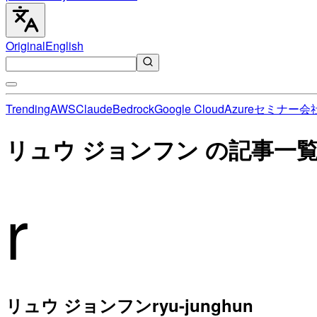
Original
English
Trending
AWS
Claude
Bedrock
Google Cloud
Azure
セミナー
会
リュウ ジョンフン の記事一
r
リュウ ジョンフン
ryu-junghun