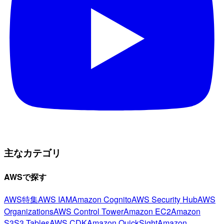
主なカテゴリ
AWSで探す
AWS特集
AWS IAM
Amazon Cognito
AWS Security Hub
AWS
Organizations
AWS Control Tower
Amazon EC2
Amazon
S3
S3 Tables
AWS CDK
Amazon QuickSight
Amazon