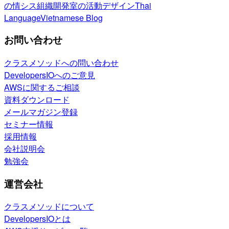
の情シス
組織開発室の活動
デザイン
Thai
Language
Vietnamese Blog
お問い合わせ
クラスメソッドへの問い合わせ
DevelopersIOへのご意見
AWSに関するご相談
資料ダウンロード
メールマガジン登録
セミナー情報
採用情報
会社説明会
勉強会
運営会社
クラスメソッドについて
DevelopersIOとは