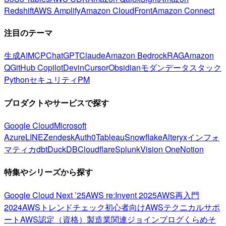
Redshift
AWS Amplify
Amazon CloudFront
Amazon Connect
注目のテーマ
生成AI
MCP
ChatGPT
Claude
Amazon Bedrock
RAG
Amazon
Q
GitHub Copilot
Devin
Cursor
Obsidian
モダンデータスタック
Python
セキュリティ
PM
プロダクトやサービスで探す
Google Cloud
Microsoft
Azure
LINE
Zendesk
Auth0
Tableau
Snowflake
Alteryx
インフォ
マティカ
dbt
DuckDB
Cloudflare
Splunk
Vision One
Notion
特集やシリーズから探す
Google Cloud Next ’25
AWS re:Invent 2025
AWS再入門
2024
AWSトレンドチェック
初心者向け
AWSテクニカルサポ
ート
AWS認定（資格）
製造業関連
ジョインブログ
くらめそ