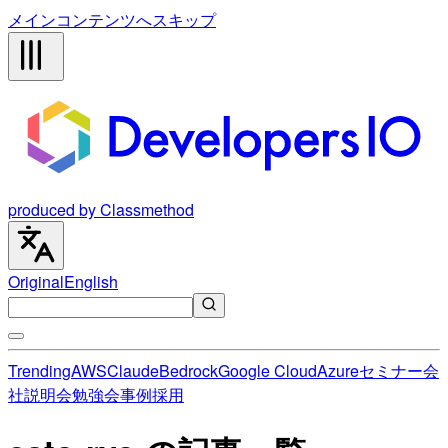
メインコンテンツへスキップ
produced by Classmethod
Original
English
Trending
AWS
Claude
Bedrock
Google Cloud
Azure
セミナー
会
社説明会
勉強会
事例
採用